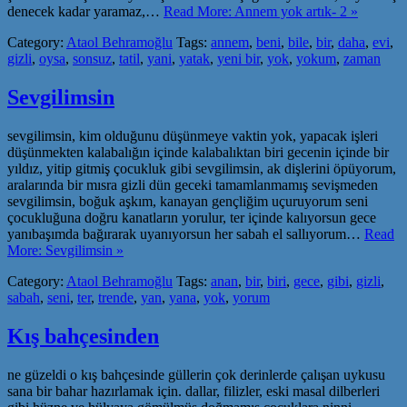
denecek kadar yaramaz,…
Read More: Annem yok artık- 2 »
Category:
Ataol Behramoğlu
Tags:
annem
,
beni
,
bile
,
bir
,
daha
,
evi
,
gizli
,
oysa
,
sonsuz
,
tatil
,
yani
,
yatak
,
yeni bir
,
yok
,
yokum
,
zaman
Sevgilimsin
sevgilimsin, kim olduğunu düşünmeye vaktin yok, yapacak işleri
düşünmekten kalabalığın içinde kalabalıktan biri gecenin içinde bir
yıldız, yitip gitmiş çocukluk gibi sevgilimsin, ak dişlerini öpüyorum,
aralarında bir mısra gizli dün geceki tamamlanmamış sevişmeden
sevgilimsin, boğuk aşkım, kanayan gençliğim uçuruyorum seni
çocukluğuna doğru kanatların yorulur, ter içinde kalıyorsun gece
yanıbaşımda bağırarak uyanıyorsun her sabah el sallıyorum…
Read
More: Sevgilimsin »
Category:
Ataol Behramoğlu
Tags:
anan
,
bir
,
biri
,
gece
,
gibi
,
gizli
,
sabah
,
seni
,
ter
,
trende
,
yan
,
yana
,
yok
,
yorum
Kış bahçesinden
ne güzeldi o kış bahçesinde güllerin çok derinlerde çalışan uykusu
sana bir bahar hazırlamak için. dallar, filizler, eski masal dilberleri