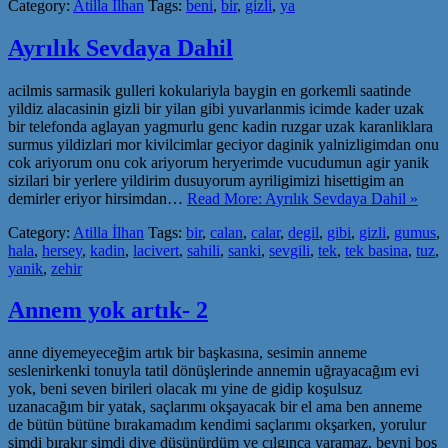
Category:
Atilla İlhan
Tags:
beni
,
bir
,
gizli
,
ya
Ayrılık Sevdaya Dahil
acilmis sarmasik gulleri kokulariyla baygin en gorkemli saatinde
yildiz alacasinin gizli bir yilan gibi yuvarlanmis icimde kader uzak
bir telefonda aglayan yagmurlu genc kadin ruzgar uzak karanliklara
surmus yildizlari mor kivilcimlar geciyor daginik yalnizligimdan onu
cok ariyorum onu cok ariyorum heryerimde vucudumun agir yanik
sizilari bir yerlere yildirim dusuyorum ayriligimizi hisettigim an
demirler eriyor hirsimdan…
Read More: Ayrılık Sevdaya Dahil »
Category:
Atilla İlhan
Tags:
bir
,
calan
,
calar
,
degil
,
gibi
,
gizli
,
gumus
,
hala
,
hersey
,
kadin
,
lacivert
,
sahili
,
sanki
,
sevgili
,
tek
,
tek basina
,
tuz
,
yanik
,
zehir
Annem yok artık- 2
anne diyemeyeceğim artık bir başkasına, sesimin anneme
seslenirkenki tonuyla tatil dönüşlerinde annemin uğrayacağım evi
yok, beni seven birileri olacak mı yine de gidip koşulsuz
uzanacağım bir yatak, saçlarımı okşayacak bir el ama ben anneme
de bütün bütüne bırakamadım kendimi saçlarımı okşarken, yorulur
şimdi bırakır şimdi diye düşünürdüm ve çılgınca yaramaz, beyni boş