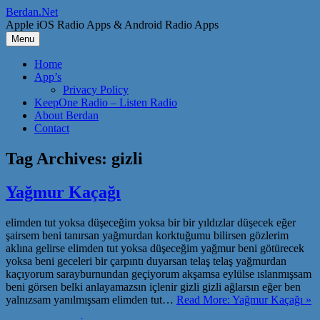
Skip
Berdan.Net
to
Apple iOS Radio Apps & Android Radio Apps
content
Menu
Home
App’s
Privacy Policy
KeepOne Radio – Listen Radio
About Berdan
Contact
Tag Archives:
gizli
Yağmur Kaçağı
elimden tut yoksa düşeceğim yoksa bir bir yıldızlar düşecek eğer
şairsem beni tanırsan yağmurdan korktuğumu bilirsen gözlerim
aklına gelirse elimden tut yoksa düşeceğim yağmur beni götürecek
yoksa beni geceleri bir çarpıntı duyarsan telaş telaş yağmurdan
kaçıyorum sarayburnundan geçiyorum akşamsa eylülse ıslanmışsam
beni görsen belki anlayamazsın içlenir gizli gizli ağlarsın eğer ben
yalnızsam yanılmışsam elimden tut…
Read More: Yağmur Kaçağı »