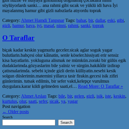
gibi hüzne ve hülyaya gömülmüş doğmamış çocuklara ninni
söylüyorlardı sanki… ana rahmi gibi sıcak ve yüklü idi hava İyi
mayalanmış hamur gibi gizli nabızlarla atıyordu toprak
Category:
Ahmet Hamdi Tanpınar
Tags:
bahar
,
bir
,
dallar
,
eski
,
gibi
,
gizli
,
hamur
,
hava
,
iyi
,
masal
,
ninni
,
rahmi
,
sanki
,
toprak
O Taraflar
biçak kadar keskin yagmurlu geceler.sicak aglar soguk yagar
bulutlarin.bahçesi olur kâinatin, senle köseler.hissiyati erir sensiz
kisa hayatlarin. yokluguna alismak ne mümkün.zoraki bir gülüs egik
dudaklarimda.gözyaslarim bile yalniz ve sürgün.hakikîdir izdirap
çatismalarimda. sebebi içinde gizli derin külliyatin.nesebi kesik
solgun düslerimin.matemini yillarca tasir firakin.gecesi isik zifiri
günlerimin. tutsak edilmis, bir sefer vakti,kelepçe vurulmus
duygulara.karar kildi gelmeden saati,el…
Read More: O Taraflar »
Category:
Ahmet Arslan
Tags:
bile
,
bir
,
gelen
,
gizli
,
isik
,
iste
,
keskin
,
kurtulus
,
olur
,
saati
,
sefer
,
sicak
,
ya
,
yagar
Post navigation
←
Older posts
Search
Search