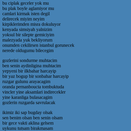
bu ciplak geceler yok mu
bu plak boyle aglamiyor mu
camlari kirmak isten degil
delirecek miyim neyim
kirpiklerimden misra dokuluyor
kenyada simsiyah yalnizim
yoksul bir silepte gemiciyim
malezyada yuk bekliyorum
onumden cekilirsen istanbul gorunecek
nerede oldugumu bilecegim
gozlerini sondurme muhtacim
ben senin aydinligina muhtacim
yepyeni bir ilkbahar harcayip
bir yaz bogup bir sonbahar harcayip
ruzgar gulunu arayacagim
oranda pernanboucta tombuktuda
vincler yine aksamlari indirecekler
yine karanliga bulasacagim
gozlerin ruzgarda savrulacak
ikimiz iki sap bugday olsak
sen benim olsan ben senin olsam
bir gece vakti aklina gelsem
uykunu tutsam birakmasam