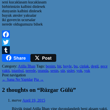
seni kucaklasam kucaklasam
birbirimizin kalbini dinlesek
dunyanin kalbini dinlesek
buyuk atesler yaksalar
iki guvercin ucursalar
nerede oldugumuzu bilsek
Facebook
Twitter
Share
Post
Tumblr
Category:
Atilla İlhan
Tags:
benim
,
bir
,
boyle
,
bu
,
ciplak
,
degil
,
gece
vakti
,
istanbul
,
nerede
,
oranda
,
senin
,
siir
,
sisler
,
yok
,
yuk
Post navigation
←
Sana Ne Yaptılar
Pia
→
2 thoughts on “
Rüzgar Gülü
”
merve
April 19, 2015
Büyük üstad Atilla İlhan yine duygulandırdı beni akşam vakti.