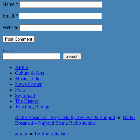
Name
*
Email
*
Website
Search
Search
APP'S
Culture & Arts
Music – Clip
News Corner
Poets
Şeyh Said
The History
Touching Berdan
Radio Bosanski - App Details, Reviews & Support
on
Radio
Bosanski – Najbolji Bosna Radio stanice
admin
on
Le Radio Italiane