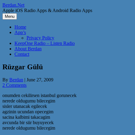
Skip
Berdan.Net
to
Apple iOS Radio Apps & Android Radio Apps
content
Menu
Home
App’s
Privacy Policy
KeepOne Radio – Listen Radio
About Berdan
Contact
Rüzgar Gülü
By
Berdan
|
June 27, 2009
2 Comments
onumden cekilirsen istanbul gorunecek
nerede oldugumu bilecegim
sisler utanacak egilecek
agzinin ucundan opecegim
sacina kalbimi takacagim
avcunda bir siir buyuyecek
nerede oldugumu bilecegim