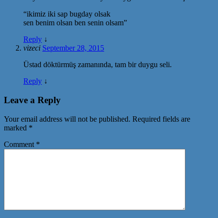
“ikimiz iki sap bugday olsak
sen benim olsan ben senin olsam”
Reply
↓
vizeci
September 28, 2015
Üstad döktürmüş zamanında, tam bir duygu seli.
Reply
↓
Leave a Reply
Your email address will not be published.
Required fields are
marked
*
Comment
*