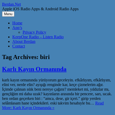
Skip
Berdan.Net
to
Apple iOS Radio Apps & Android Radio Apps
content
Menu
Home
App’s
Privacy Policy
KeepOne Radio – Listen Radio
About Berdan
Contact
Tag Archives:
biri
Karlı Kayın Ormanında
karlı kayın ormanında yürüyorum geceleyin. efkârlıyım, efkârlıyım,
elini ver, nerde elin? ayışığı renginde kar, keçe çizmelerim ağır.
İçimde çalınan ıslık beni nereye çağırır? memleket mi, yıldızlar mı,
gençliğim mi daha uzak? kayınların arasında bir pencere, sarı, sıcak.
ben ordan geçerken biri : “amca, dese, gir içeri.” girip yerden
selâmlasam hane içindekileri. eski takvim hesabıyle bu…
Read
More: Karlı Kayın Ormanında »