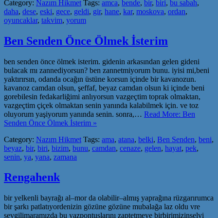
Category:
Nazım Hikmet
Tags:
amca
,
bende
,
bir
,
biri
,
bu sabah
,
daha
,
dese
,
eski
,
gece
,
geldi
,
gir
,
hane
,
kar
,
moskova
,
ordan
,
oyuncaklar
,
takvim
,
yorum
Ben Senden Önce Ölmek İsterim
ben senden önce ölmek isterim. gidenin arkasından gelen gideni
bulacak mı zannediyorsun? ben zannetmiyorum bunu. iyisi mi,beni
yaktırırsın, odanda ocağın üstüne korsun içinde bir kavanozun.
kavanoz camdan olsun, şeffaf, beyaz camdan olsun ki içinde beni
gorebilesin fedakarliğimi anlıyorsun vazgeçtim toprak olmaktan,
vazgeçtim çiçek olmaktan senin yanında kalabilmek için. ve toz
oluyorum yaşiyorum yanında senin. sonra,…
Read More: Ben
Senden Önce Ölmek İsterim »
Category:
Nazım Hikmet
Tags:
ama
,
atana
,
belki
,
Ben Senden
,
beni
,
beyaz
,
bir
,
biri
,
bizim
,
bunu
,
camdan
,
cenaze
,
gelen
,
hayat
,
pek
,
senin
,
ya
,
yana
,
zamana
Rengahenk
bir yelkenli bayrağı al–mor da olabilir–almış yaprağına rüzgarırumca
bir şarkı patlatıyordenizin gözüne gözüne mubalağa laz oldu vre
sevgilimaramızda bu yazpontuslarını zaptetmeye birbirimizinselvi