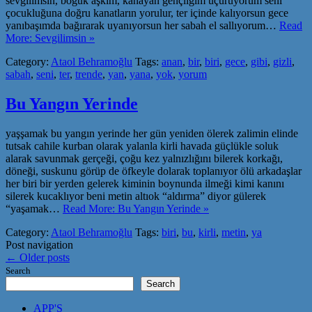
sevgilimsin, boğuk aşkım, kanayan gençliğim uçuruyorum seni
çocukluğuna doğru kanatların yorulur, ter içinde kalıyorsun gece
yanıbaşımda bağırarak uyanıyorsun her sabah el sallıyorum…
Read
More: Sevgilimsin »
Category:
Ataol Behramoğlu
Tags:
anan
,
bir
,
biri
,
gece
,
gibi
,
gizli
,
sabah
,
seni
,
ter
,
trende
,
yan
,
yana
,
yok
,
yorum
Bu Yangın Yerinde
yaşşamak bu yangın yerinde her gün yeniden ölerek zalimin elinde
tutsak cahile kurban olarak yalanla kirli havada güçlükle soluk
alarak savunmak gerçeği, çoğu kez yalnızlığını bilerek korkağı,
döneği, suskunu görüp de öfkeyle dolarak toplanıyor ölü arkadaşlar
her biri bir yerden gelerek kiminin boynunda ilmeği kimi kanını
silerek kucaklıyor beni metin altıok “aldırma” diyor gülerek
“yaşamak…
Read More: Bu Yangın Yerinde »
Category:
Ataol Behramoğlu
Tags:
biri
,
bu
,
kirli
,
metin
,
ya
Post navigation
←
Older posts
Search
Search
APP'S