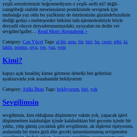
yeşili serenlerimizle beğenmediysen o yeşili–nefti mi? değil–
camgöbeği olabilir meselasuların postekisinde sevişmek için
mubalağa yaz oldu bu yazİkimiz de ömrümüzün güzündefuzulinin
dediği geday-ı muhteşemler bitkiniz tatlı-işlemedenböyle böyle
deryadil oluyor deryaderunumuzdaki..uyuyalım mı dedin vre
sevgilim?gaflet…
Read More: Rengahenk »
Category:
Can Yücel
Tags:
al bir
,
ama
,
bir
,
biri
,
bu
,
ceset
,
gibi
,
ki
,
lakin
,
pontus
,
siya
,
vre
,
yaz
,
yeni
Kimi?
kapıyı açık bırakhiç kimse görmese debelki biri gelirelsiz
ayaksızvarla yok arasıhanidir bekliyorum
Category:
Atilla İlhan
Tags:
bekliyorum
,
biri
,
yok
Sevgilimsin
sevgilimsin, kim olduğunu düşünmeye vaktin yok, yapacak işleri
düşünmekten kalabalığın içinde kalabalıktan biri gecenin içinde bir
yıldız, yitip gitmiş çocukluk gibi sevgilimsin, ak dişlerini öpüyorum,
aralarında bir mısra gizli dün geceki tamamlanmamış sevişmeden