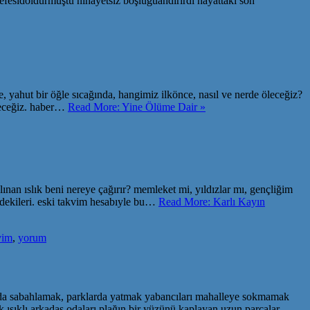
nefesidoldurmuştu nihayetsiz boşluğuandırırdı hayattaki son
yahut bir öğle sıcağında, hangimiz ilkönce, nasıl ve nerde öleceğiz?
öleceğiz. haber…
Read More: Yine Ölüme Dair »
lınan ıslık beni nereye çağırır? memleket mi, yıldızlar mı, gençliğim
indekileri. eski takvim hesabıyle bu…
Read More: Karlı Kayın
vim
,
yorum
larda sabahlamak, parklarda yatmak yabancıları mahalleye sokmamak
ık ışıklı arkadaş odaları plağın bir yüzünü kaplayan uzun parçalar…