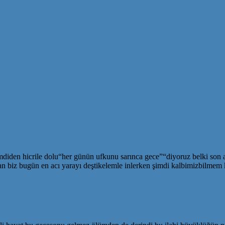
imdiden hicrile dolu“her günün ufkunu sarınca gece”“diyoruz belki son
biz bugün en acı yarayı deştikelemle inlerken şimdi kalbimizbilmem 