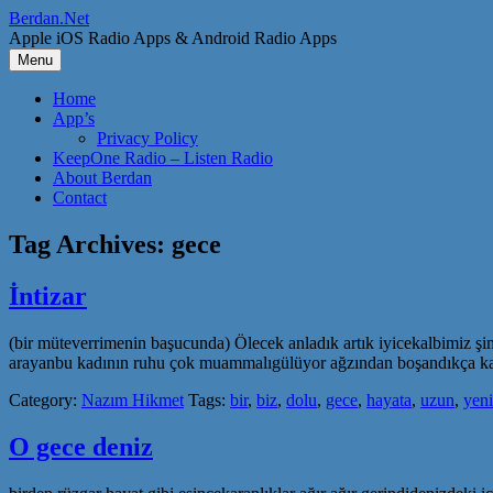
Skip
Berdan.Net
to
Apple iOS Radio Apps & Android Radio Apps
content
Menu
Home
App’s
Privacy Policy
KeepOne Radio – Listen Radio
About Berdan
Contact
Tag Archives:
gece
İntizar
(bir müteverrimenin başucunda) Ölecek anladık artık iyicekalbimiz ş
arayanbu kadının ruhu çok muammalıgülüyor ağzından boşandıkça kan 
Category:
Nazım Hikmet
Tags:
bir
,
biz
,
dolu
,
gece
,
hayata
,
uzun
,
yeni
O gece deniz