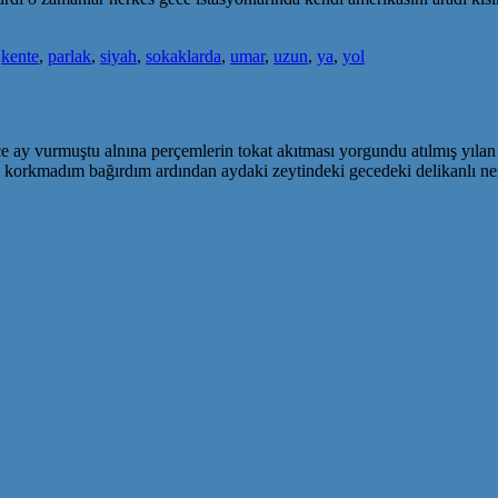
,
kente
,
parlak
,
siyah
,
sokaklarda
,
umar
,
uzun
,
ya
,
yol
ce ay vurmuştu alnına perçemlerin tokat akıtması yorgundu atılmış yılan
eydi korkmadım bağırdım ardından aydaki zeytindeki gecedeki delikanlı 