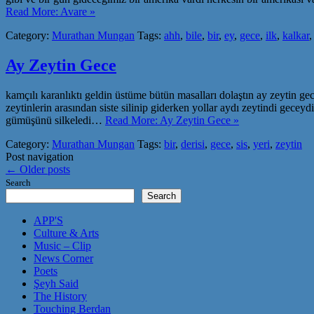
Read More: Avare »
Category:
Murathan Mungan
Tags:
ahh
,
bile
,
bir
,
ey
,
gece
,
ilk
,
kalkar
Ay Zeytin Gece
kamçılı karanlıktı geldin üstüme bütün masalları dolaştın ay zeytin ge
zeytinlerin arasından siste silinip giderken yollar aydı zeytindi gec
gümüşünü silkeledi…
Read More: Ay Zeytin Gece »
Category:
Murathan Mungan
Tags:
bir
,
derisi
,
gece
,
sis
,
yeri
,
zeytin
Post navigation
←
Older posts
Search
Search
APP'S
Culture & Arts
Music – Clip
News Corner
Poets
Şeyh Said
The History
Touching Berdan