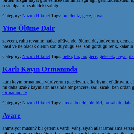
birden rüzgar hayat gibi esincekaranlıklar ağır ağır gerindidenizdeki
sesidalgaların sahildeki soluğu
Category:
Nazım Hikmet
Tags:
bu
,
deniz
,
gece
,
hayat
Yine Ölüme Dair
zevcem, ruhu revanım hatice pîrâyende, ölümü düşünüyorum, demek ki a
nasıl ve ne olacak ölenin son duyduğu ses, son gördüğü renk, kalanın 
Category:
Nazım Hikmet
Tags:
belki
,
bir
,
bu
,
gece
,
gelecek
,
hayat
,
ilk
Karlı Kayın Ormanında
karlı kayın ormanında yürüyorum geceleyin. efkârlıyım, efkârlıyım, elin
mi daha uzak? kayınların arasında bir pencere, sarı, sıcak. ben ordan 
Ormanında »
Category:
Nazım Hikmet
Tags:
amca
,
bende
,
bir
,
biri
,
bu sabah
,
daha
Avare
anımsıyor musun? bir çetemiz vardı: vahşi siyah atlar ısmarlama sers
gibi ve bir gün gideceğimiz bir amerika vardı herkesin bir amerikası 