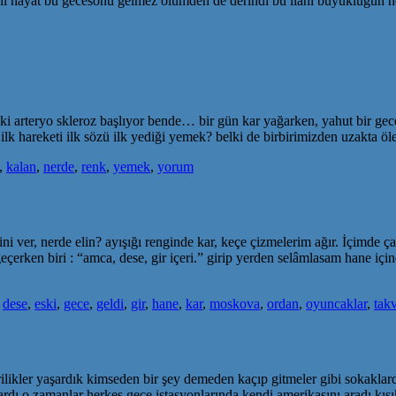
 içli hayat bu gecesonu gelmez ölümden de derindi bu ilahi büyüklüğün 
rteryo skleroz başlıyor bende… bir gün kar yağarken, yahut bir gece, 
ilk hareketi ilk sözü ilk yediği yemek? belki de birbirimizden uzakta 
,
kalan
,
nerde
,
renk
,
yemek
,
yorum
i ver, nerde elin? ayışığı renginde kar, keçe çizmelerim ağır. İçimde ça
geçerken biri : “amca, dese, gir içeri.” girip yerden selâmlasam hane iç
,
dese
,
eski
,
gece
,
geldi
,
gir
,
hane
,
kar
,
moskova
,
ordan
,
oyuncaklar
,
tak
erilikler yaşardık kimseden bir şey demeden kaçıp gitmeler gibi sokak
vardı o zamanlar herkes gece istasyonlarında kendi amerikasını aradı kıs