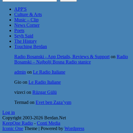
APP'S
Culture & Arts
Music – Clip
News Corner
Poets
Şeyh Said
The History
Touching Berdan
Radio Bosanski - App Details, Reviews & Support
on
Radio
Bosanski – Najbolji Bosna Radio stanice
admin
on
Le Radio Italiane
Gio
on
Le Radio Italiane
vizeci
on
Rüzgar Gülü
Termad
on
Evet ben Zaza’yım
Log in
Copyright 2003-2026 Berdan.Net
KeepOne Radio
-
Conti Media
Iconic One
Theme | Powered by
Wordpress