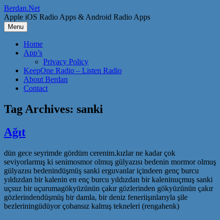
Skip
Berdan.Net
to
Apple iOS Radio Apps & Android Radio Apps
content
Menu
Home
App’s
Privacy Policy
KeepOne Radio – Listen Radio
About Berdan
Contact
Tag Archives:
sanki
Ağıt
dün gece seyrimde gördüm cerenim.kızlar ne kadar çok
seviyorlarmış ki senimosmor olmuş gülyazısı bedenin mormor olmuş
gülyazısı bedenindüşmüş sanki erguvanlar içindeen genç burcu
yıldızdan bir kalenin en enç burcu yıldızdan bir kaleninuçmuş sanki
uçsuz bir uçurumagökyüzünün çakır gözlerinden gökyüzünün çakır
gözlerindendüşmüş bir damla, bir deniz feneriişınlarıyla şile
bezleriningüdüyor çobansız kalmış tekneleri (rengahenk)