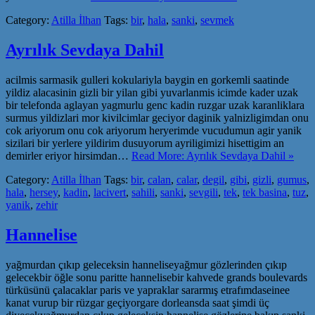
Category:
Atilla İlhan
Tags:
bir
,
hala
,
sanki
,
sevmek
Ayrılık Sevdaya Dahil
acilmis sarmasik gulleri kokulariyla baygin en gorkemli saatinde
yildiz alacasinin gizli bir yilan gibi yuvarlanmis icimde kader uzak
bir telefonda aglayan yagmurlu genc kadin ruzgar uzak karanliklara
surmus yildizlari mor kivilcimlar geciyor daginik yalnizligimdan onu
cok ariyorum onu cok ariyorum heryerimde vucudumun agir yanik
sizilari bir yerlere yildirim dusuyorum ayriligimizi hisettigim an
demirler eriyor hirsimdan…
Read More: Ayrılık Sevdaya Dahil »
Category:
Atilla İlhan
Tags:
bir
,
calan
,
calar
,
degil
,
gibi
,
gizli
,
gumus
,
hala
,
hersey
,
kadin
,
lacivert
,
sahili
,
sanki
,
sevgili
,
tek
,
tek basina
,
tuz
,
yanik
,
zehir
Hannelise
yağmurdan çıkıp geleceksin hanneliseyağmur gözlerinden çıkıp
gelecekbir öğle sonu paritte hannelisebir kahvede grands boulevards
türküsünü çalacaklar paris ve yapraklar sararmış etrafımdaseinee
kanat vurup bir rüzgar geçiyorgare dorleansda saat şimdi üç