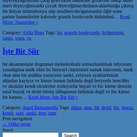
diyecekyağmurdan çıkıp geleceksin hannelise gözlerine bakıp sanki
mavi deyeceğimsanki çocuk diyeceğimaydınlanacaklarbalığa çıkmış
bir ihtiyar rıntımdasuya atıp söndürecekcigarasınıbir öğle sonu
pariste hannelisebir kahvede grands boulevards türküsünü…
Read
More: Hannelise »
Category:
Atilla İlhan
Tags:
bir
,
grands boulevards
,
lichtenstein
,
sanki
,
sonu
,
ya
İşte Bir Şiir
bir aksamustune dogrunun melankolisini sonsuzlastirmak istiyorum
yasadigima tanik olun bu bireysel cirpinislari asmak istiyorum, tanik
olun ama bir aralikta yasiyoruz sanki, yeryuzu ayaklarimizin
altindan kayiyor ve kimse bunun farkinda degil heryerde benciller
ve ukalalar kendi olculerine zorluyorlar hayati ve hic kimse denizin
nasil buyuk ve derin birsey oldugunun farkinda degil ve hic kimse
bir karpuz…
Read More: İşte Bir Şiir »
Category:
Ataol Behramoğlu
Tags:
altina
,
ama
,
bir
,
degil
,
hic
,
horoz
,
kendi
,
sairi
,
sanki
,
tren
,
zapt
Post navigation
←
Older posts
Search
Search