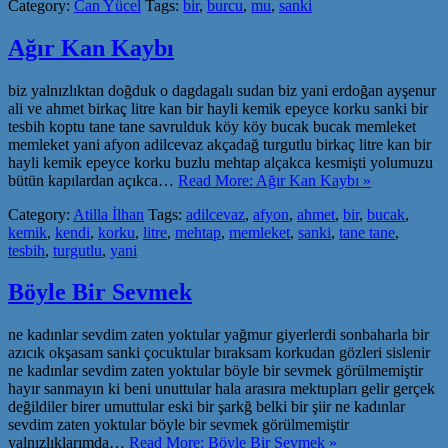
Category:
Can Yücel
Tags:
bir
,
burcu
,
mu
,
sanki
Ağır Kan Kaybı
biz yalnızlıktan doğduk o dagdagalı sudan biz yani erdoğan ayşenur
ali ve ahmet birkaç litre kan bir hayli kemik epeyce korku sanki bir
tesbih koptu tane tane savrulduk köy köy bucak bucak memleket
memleket yani afyon adilcevaz akçadağ turgutlu birkaç litre kan bir
hayli kemik epeyce korku buzlu mehtap alçakca kesmişti yolumuzu
bütün kapılardan açıkca…
Read More: Ağır Kan Kaybı »
Category:
Atilla İlhan
Tags:
adilcevaz
,
afyon
,
ahmet
,
bir
,
bucak
,
kemik
,
kendi
,
korku
,
litre
,
mehtap
,
memleket
,
sanki
,
tane tane
,
tesbih
,
turgutlu
,
yani
Böyle Bir Sevmek
ne kadınlar sevdim zaten yoktular yağmur giyerlerdi sonbaharla bir
azıcık okşasam sanki çocuktular bıraksam korkudan gözleri sislenir
ne kadınlar sevdim zaten yoktular böyle bir sevmek görülmemiştir
hayır sanmayın ki beni unuttular hala arasıra mektupları gelir gerçek
değildiler birer umuttular eski bir şarkğ belki bir şiir ne kadınlar
sevdim zaten yoktular böyle bir sevmek görülmemiştir
yalnızlıklarımda…
Read More: Böyle Bir Sevmek »