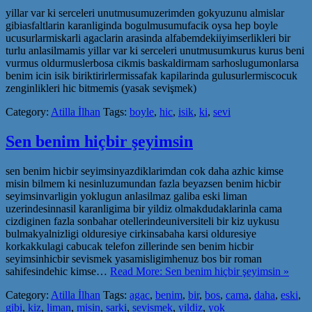
yillar var ki serceleri unutmusumuzerimden gokyuzunu almislar
gibiasfaltlarin karanliginda bogulmusumufacik oysa hep boyle
ucusurlarmiskarli agaclarin arasinda alfabemdekiiyimserlikleri bir
turlu anlasilmamis yillar var ki serceleri unutmusumkurus kurus beni
vurmus oldurmuslerbosa cikmis baskaldirmam sarhoslugumonlarsa
benim icin isik biriktirirlermissafak kapilarinda gulusurlermiscocuk
zenginlikleri hic bitmemis (yasak sevişmek)
Category:
Atilla İlhan
Tags:
boyle
,
hic
,
isik
,
ki
,
sevi
Sen benim hiçbir şeyimsin
sen benim hicbir seyimsinyazdiklarimdan cok daha azhic kimse
misin bilmem ki nesinluzumundan fazla beyazsen benim hicbir
seyimsinvarligin yoklugun anlasilmaz galiba eski liman
uzerindesinnasil karanligima bir yildiz olmakdudaklarinla cama
cizdiginen fazla sonbahar otellerindeuniversiteli bir kiz uykusu
bulmakyalnizligi olduresiye cirkinsabaha karsi olduresiye
korkakkulagi cabucak telefon zillerinde sen benim hicbir
seyimsinhicbir sevismek yasamisligimhenuz bos bir roman
sahifesindehic kimse…
Read More: Sen benim hiçbir şeyimsin »
Category:
Atilla İlhan
Tags:
agac
,
benim
,
bir
,
bos
,
cama
,
daha
,
eski
,
gibi
,
kiz
,
liman
,
misin
,
sarki
,
sevismek
,
yildiz
,
yok