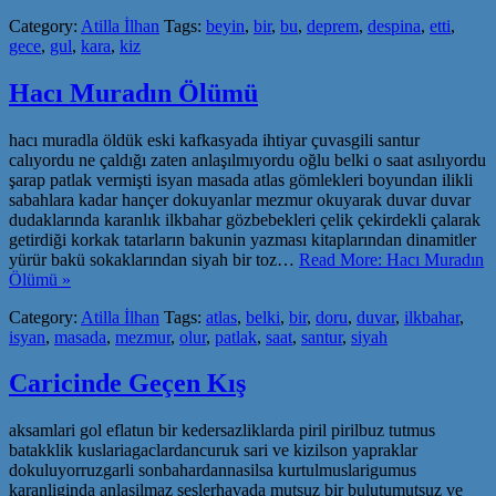
Category:
Atilla İlhan
Tags:
beyin
,
bir
,
bu
,
deprem
,
despina
,
etti
,
gece
,
gul
,
kara
,
kiz
Hacı Muradın Ölümü
hacı muradla öldük eski kafkasyada ihtiyar çuvasgili santur
calıyordu ne çaldığı zaten anlaşılmıyordu oğlu belki o saat asılıyordu
şarap patlak vermişti isyan masada atlas gömlekleri boyundan ilikli
sabahlara kadar hançer dokuyanlar mezmur okuyarak duvar duvar
dudaklarında karanlık ilkbahar gözbebekleri çelik çekirdekli çalarak
getirdiği korkak tatarların bakunin yazması kitaplarından dinamitler
yürür bakü sokaklarından siyah bir toz…
Read More: Hacı Muradın
Ölümü »
Category:
Atilla İlhan
Tags:
atlas
,
belki
,
bir
,
doru
,
duvar
,
ilkbahar
,
isyan
,
masada
,
mezmur
,
olur
,
patlak
,
saat
,
santur
,
siyah
Caricinde Geçen Kış
aksamlari gol eflatun bir kedersazliklarda piril pirilbuz tutmus
batakklik kuslariagaclardancuruk sari ve kizilson yapraklar
dokuluyorruzgarli sonbahardannasilsa kurtulmuslarigumus
karanliginda anlasilmaz seslerhavada mutsuz bir bulutumutsuz ve