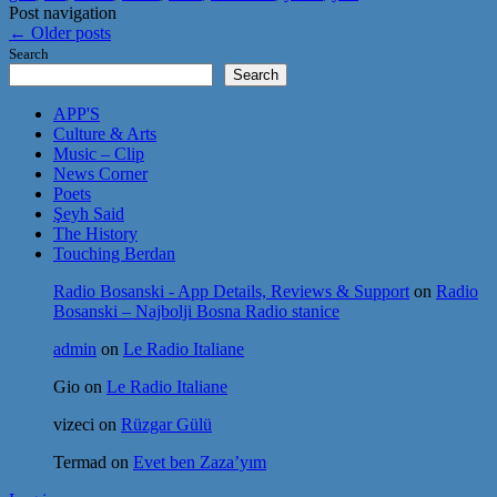
Post navigation
←
Older posts
Search
Search
APP'S
Culture & Arts
Music – Clip
News Corner
Poets
Şeyh Said
The History
Touching Berdan
Radio Bosanski - App Details, Reviews & Support
on
Radio
Bosanski – Najbolji Bosna Radio stanice
admin
on
Le Radio Italiane
Gio
on
Le Radio Italiane
vizeci
on
Rüzgar Gülü
Termad
on
Evet ben Zaza’yım