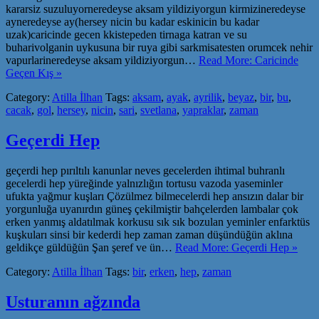
kararsiz suzuluyorneredeyse aksam yildiziyorgun kirmizineredeyse
ayneredeyse ay(hersey nicin bu kadar eskinicin bu kadar
uzak)caricinde gecen kkistepeden tirnaga katran ve su
buharivolganin uykusuna bir ruya gibi sarkmisatesten orumcek nehir
vapurlarineredeyse aksam yildiziyorgun…
Read More: Caricinde
Geçen Kış »
Category:
Atilla İlhan
Tags:
aksam
,
ayak
,
ayrilik
,
beyaz
,
bir
,
bu
,
cacak
,
gol
,
hersey
,
nicin
,
sari
,
svetlana
,
yapraklar
,
zaman
Geçerdi Hep
geçerdi hep pırıltılı kanunlar neves gecelerden ihtimal buhranlı
gecelerdi hep yüreğinde yalnızlığın tortusu vazoda yaseminler
ufukta yağmur kuşları Çözülmez bilmecelerdi hep ansızın dalar bir
yorgunluğa uyanırdın güneş çekilmiştir bahçelerden lambalar çok
erken yanmış aldatılmak korkusu sık sık bozulan yeminler enfarktüs
kuşkuları sinsi bir kederdi hep zaman zaman düşündüğün aklına
geldikçe güldüğün Şan şeref ve ün…
Read More: Geçerdi Hep »
Category:
Atilla İlhan
Tags:
bir
,
erken
,
hep
,
zaman
Usturanın ağzında