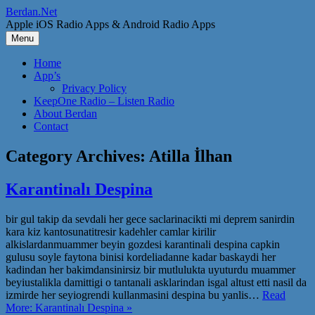
Skip
Berdan.Net
to
Apple iOS Radio Apps & Android Radio Apps
content
Menu
Home
App’s
Privacy Policy
KeepOne Radio – Listen Radio
About Berdan
Contact
Category Archives:
Atilla İlhan
Karantinalı Despina
bir gul takip da sevdali her gece saclarinacikti mi deprem sanirdin
kara kiz kantosunatitresir kadehler camlar kirilir
alkislardanmuammer beyin gozdesi karantinali despina capkin
gulusu soyle faytona binisi kordeliadanne kadar baskaydi her
kadindan her bakimdansinirsiz bir mutlulukta uyuturdu muammer
beyiustalikla damittigi o tantanali asklarindan isgal altust etti nasil da
izmirde her seyiogrendi kullanmasini despina bu yanlis…
Read
More: Karantinalı Despina »