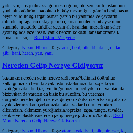
yoldaşlar, nasip olmazsa görmek o günü, ölürsem kurtuluştan önce
yani, alıp götürün anadoluda bi köy mezarlığına gömün beni, hasan
beyin vurdurduğu ırgat osman yatsın bir yanımda ve çavdarın
dibinde toprağa çocuklayıp kırkı çıkmadan ölen şehit ayşe öbür
yanımda. traktörle türküler geçsin alt başından mezarlığın seher
aydınlığında taze insan, yanık benzin kokusu, tarlalar ortamalı,
kanallarda su,…
Read More: Vasiyet »
Category:
Nazım Hikmet
Tags:
ama
,
beni
,
bile
,
bir
,
daha
,
dallar
,
gibi
,
hani
,
hasan
,
yan
,
yani
Nereden Gelip Nereye Gidiyoruz
başlangıç nereden gelip nereye gidiyoruz?belimizi doğrultup
kalktığımızdan beri iki ayak üstüne,kolumuzu bir sopa boyu
uzattığımızdan beri,taşı yonttuğumuzdan beri yıkan da yaratan da
bizizyıkan da yaratan da biziz bu güzelim, bu yaşanası
dünyada.nereden gelip nereye gidiyoruz?arkamızda kalan yollarda
ayak izlerimiz kanlı,arkamızda kalan yollarda ulu uyumları
ellerimizin, aklımızın,yüreğimizin,toprakta, taşta, tunçta, tuvalde,
çelikte ve plastikte.nereden gelip nereye gidiyoruz?kanlı…
Read
More: Nereden Gelip Nereye Gidiyoruz »
Category:
Nazım Hikmet
Tags:
atom
,
ayak
,
beni
,
bile
,
bir
,
eser
,
ki
,