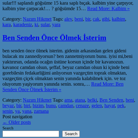
sular!!! saplandı göğsüme 15 kara saplı bıçak. kalbim yine çarpıyor,
kalbim yine çarpacak!… ? göğsümde 15…
Read More: Kalbim »
Category:
Nazım Hikmet
Tags:
alev
,
beni
,
bir
,
cak
,
gibi
,
kalbim
,
kara
,
karadeniz
,
ki
,
sular
,
yara
Ben Senden Önce Ölmek İsterim
ben senden önce ölmek isterim. gidenin arkasından gelen gideni
bulacak mı zannediyorsun? ben zannetmiyorum bunu. iyisi mi,beni
yaktırırsın, odanda ocağın üstüne korsun içinde bir kavanozun.
kavanoz camdan olsun, şeffaf, beyaz camdan olsun ki içinde beni
gorebilesin fedakarliğimi anlıyorsun vazgeçtim toprak olmaktan,
vazgeçtim çiçek olmaktan senin yanında kalabilmek için. ve toz
oluyorum yaşiyorum yanında senin. sonra,…
Read More: Ben
Senden Önce Ölmek İsterim »
Category:
Nazım Hikmet
Tags:
ama
,
atana
,
belki
,
Ben Senden
,
beni
,
beyaz
,
bir
,
biri
,
bizim
,
bunu
,
camdan
,
cenaze
,
gelen
,
hayat
,
pek
,
senin
,
ya
,
yana
,
zamana
Post navigation
←
Older posts
Search
Search