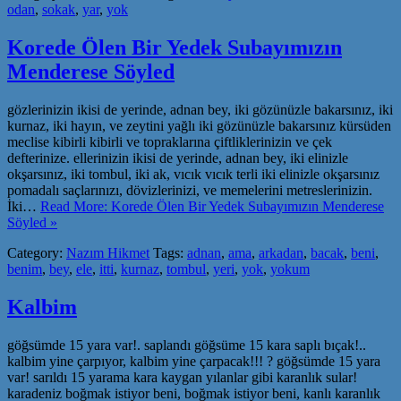
odan
,
sokak
,
yar
,
yok
Korede Ölen Bir Yedek Subayımızın
Menderese Söyled
gözlerinizin ikisi de yerinde, adnan bey, iki gözünüzle bakarsınız, iki
kurnaz, iki hayın, ve zeytini yağlı iki gözünüzle bakarsınız kürsüden
meclise kibirli kibirli ve topraklarına çiftliklerinizin ve çek
defterinize. ellerinizin ikisi de yerinde, adnan bey, iki elinizle
okşarsınız, iki tombul, iki ak, vıcık vıcık terli iki elinizle okşarsınız
pomadalı saçlarınızı, dövizlerinizi, ve memelerini metreslerinizin.
İki…
Read More: Korede Ölen Bir Yedek Subayımızın Menderese
Söyled »
Category:
Nazım Hikmet
Tags:
adnan
,
ama
,
arkadan
,
bacak
,
beni
,
benim
,
bey
,
ele
,
itti
,
kurnaz
,
tombul
,
yeri
,
yok
,
yokum
Kalbim
göğsümde 15 yara var!. saplandı göğsüme 15 kara saplı bıçak!..
kalbim yine çarpıyor, kalbim yine çarpacak!!! ? göğsümde 15 yara
var! sarıldı 15 yarama kara kaygan yılanlar gibi karanlık sular!
karadeniz boğmak istiyor beni, boğmak istiyor beni, kanlı karanlık