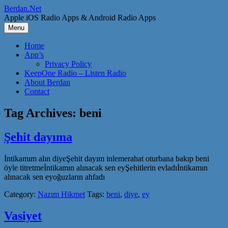
Skip
Berdan.Net
to
Apple iOS Radio Apps & Android Radio Apps
content
Menu
Home
App’s
Privacy Policy
KeepOne Radio – Listen Radio
About Berdan
Contact
Tag Archives:
beni
Şehit dayıma
İntikamım alın diyeŞehit dayım inlemerahat oturbana bakıp beni
öyle titretmeİntikamın alınacak sen eyŞehitlerin evladıİntikamın
alınacak sen eyoğuzların ahfadı
Category:
Nazım Hikmet
Tags:
beni
,
diye
,
ey
Vasiyet