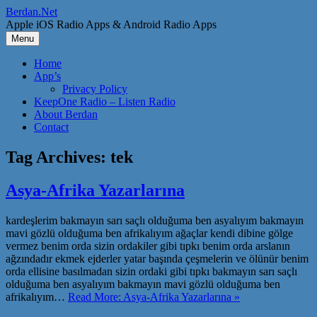
Skip
Berdan.Net
to
Apple iOS Radio Apps & Android Radio Apps
content
Menu
Home
App’s
Privacy Policy
KeepOne Radio – Listen Radio
About Berdan
Contact
Tag Archives:
tek
Asya-Afrika Yazarlarına
kardeşlerim bakmayın sarı saçlı olduğuma ben asyalıyım bakmayın
mavi gözlü olduğuma ben afrikalıyım ağaçlar kendi dibine gölge
vermez benim orda sizin ordakiler gibi tıpkı benim orda arslanın
ağzındadır ekmek ejderler yatar başında çeşmelerin ve ölünür benim
orda ellisine basılmadan sizin ordaki gibi tıpkı bakmayın sarı saçlı
olduğuma ben asyalıyım bakmayın mavi gözlü olduğuma ben
afrikalıyım…
Read More: Asya-Afrika Yazarlarına »