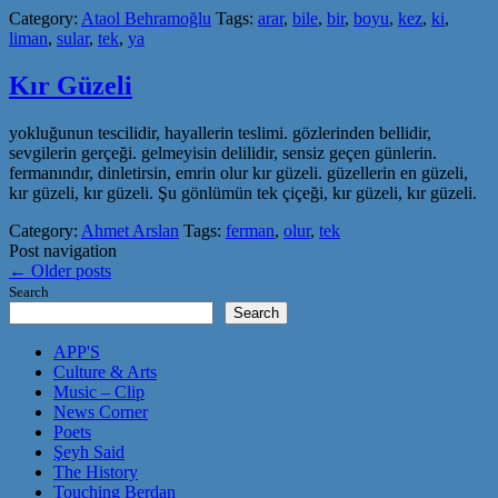
Category:
Ataol Behramoğlu
Tags:
arar
,
bile
,
bir
,
boyu
,
kez
,
ki
,
liman
,
sular
,
tek
,
ya
Kır Güzeli
yokluğunun tescilidir, hayallerin teslimi. gözlerinden bellidir,
sevgilerin gerçeği. gelmeyisin delilidir, sensiz geçen günlerin.
fermanındır, dinletirsin, emrin olur kır güzeli. güzellerin en güzeli,
kır güzeli, kır güzeli. Şu gönlümün tek çiçeği, kır güzeli, kır güzeli.
Category:
Ahmet Arslan
Tags:
ferman
,
olur
,
tek
Post navigation
←
Older posts
Search
Search
APP'S
Culture & Arts
Music – Clip
News Corner
Poets
Şeyh Said
The History
Touching Berdan