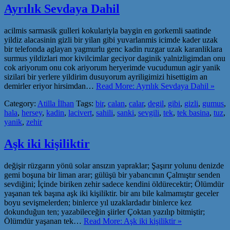
Ayrılık Sevdaya Dahil
acilmis sarmasik gulleri kokulariyla baygin en gorkemli saatinde
yildiz alacasinin gizli bir yilan gibi yuvarlanmis icimde kader uzak
bir telefonda aglayan yagmurlu genc kadin ruzgar uzak karanliklara
surmus yildizlari mor kivilcimlar geciyor daginik yalnizligimdan onu
cok ariyorum onu cok ariyorum heryerimde vucudumun agir yanik
sizilari bir yerlere yildirim dusuyorum ayriligimizi hisettigim an
demirler eriyor hirsimdan…
Read More: Ayrılık Sevdaya Dahil »
Category:
Atilla İlhan
Tags:
bir
,
calan
,
calar
,
degil
,
gibi
,
gizli
,
gumus
,
hala
,
hersey
,
kadin
,
lacivert
,
sahili
,
sanki
,
sevgili
,
tek
,
tek basina
,
tuz
,
yanik
,
zehir
Aşk iki kişiliktir
değişir rüzgarın yönü solar ansızın yapraklar; Şaşırır yolunu denizde
gemi boşuna bir liman arar; gülüşü bir yabancının Çalmıştır senden
sevdiğini; İçinde biriken zehir sadece kendini öldürecektir; Ölümdür
yaşanan tek başına aşk iki kişiliktir. bir anı bile kalmamıştır geceler
boyu sevişmelerden; binlerce yıl uzaklardadır binlerce kez
dokunduğun ten; yazabileceğin şiirler Çoktan yazılıp bitmiştir;
Ölümdür yaşanan tek…
Read More: Aşk iki kişiliktir »