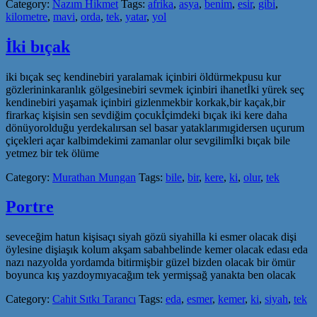
Category:
Nazım Hikmet
Tags:
afrika
,
asya
,
benim
,
esir
,
gibi
,
kilometre
,
mavi
,
orda
,
tek
,
yatar
,
yol
İki bıçak
iki bıçak seç kendinebiri yaralamak içinbiri öldürmekpusu kur
gözlerininkaranlık gölgesinebiri sevmek içinbiri ihanetİki yürek seç
kendinebiri yaşamak içinbiri gizlenmekbir korkak,bir kaçak,bir
firarkaç kişisin sen sevdiğim çocukİçimdeki bıçak iki kere daha
dönüyorolduğu yerdekalırsan sel basar yataklarımıgidersen uçurum
çiçekleri açar kalbimdekimi zamanlar olur sevgilimİki bıçak bile
yetmez bir tek ölüme
Category:
Murathan Mungan
Tags:
bile
,
bir
,
kere
,
ki
,
olur
,
tek
Portre
seveceğim hatun kişisaçı siyah gözü siyahilla ki esmer olacak dişi
öylesine dişiaşık kolum akşam sabahbelinde kemer olacak edası eda
nazı nazyolda yordamda bitirmişbir güzel bizden olacak bir ömür
boyunca kış yazdoymıyacağım tek yermişsağ yanakta ben olacak
Category:
Cahit Sıtkı Tarancı
Tags:
eda
,
esmer
,
kemer
,
ki
,
siyah
,
tek