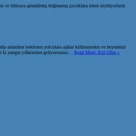
i hüzne ve hülyaya gömülmüş doğmamış çocuklara ninni söylüyorlardı
 gidip anlatılsın beklenen yolculara aşklar küllenmeden ve beynimizi
iz ki yangın yıllarından geliyorsunuz…
Read More: Kül Olan »