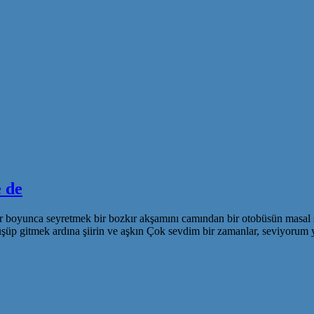
 de
ar boyunca seyretmek bir bozkır akşamını camından bir otobüsün masal 
i düşüp gitmek ardına şiirin ve aşkın Çok sevdim bir zamanlar, seviy