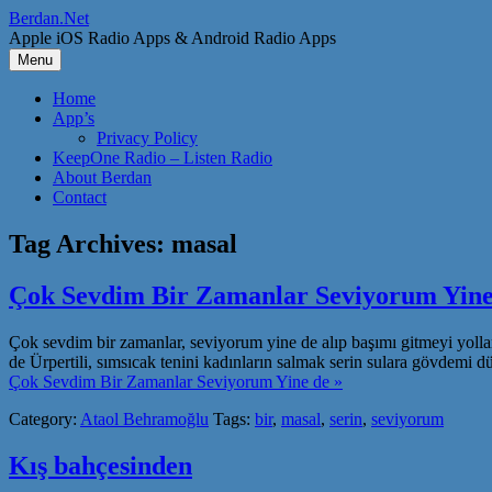
Skip
Berdan.Net
to
Apple iOS Radio Apps & Android Radio Apps
content
Menu
Home
App’s
Privacy Policy
KeepOne Radio – Listen Radio
About Berdan
Contact
Tag Archives:
masal
Çok Sevdim Bir Zamanlar Seviyorum Yine
Çok sevdim bir zamanlar, seviyorum yine de alıp başımı gitmeyi yoll
de Ürpertili, sımsıcak tenini kadınların salmak serin sulara gövdem
Çok Sevdim Bir Zamanlar Seviyorum Yine de »
Category:
Ataol Behramoğlu
Tags:
bir
,
masal
,
serin
,
seviyorum
Kış bahçesinden