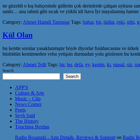
ne güzeldi o kış bahçesinde güllerin çok derinlerde çalışan uykusu san
sanki… ana rahmi gibi sıcak ve yüklü idi hava İyi mayalanmış hamur gi
Category:
Ahmet Hamdi Tanpınar
Tags:
bahar
,
bir
,
dallar
,
eski
,
gibi
,
g
Kül Olan
bu kentte sorular yasaklanmıştır böyle diyorlar fısıldarcasına ve ürkek
büsbütün kemirmeden veba yetişsin durmadan yolu gözlenen bu kentin s
Category:
Ahmet Telli
Tags:
bir
,
bu
,
defa
,
ey
,
kentin
,
ki
,
masal
,
siz
,
so
Search
Search
APP'S
Culture & Arts
Music – Clip
News Corner
Poets
Şeyh Said
The History
Touching Berdan
Radio Bosanski - App Details, Reviews & Support
on
Radio Bo