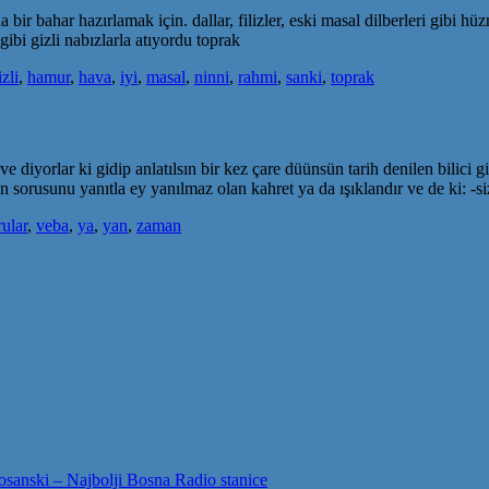
a bir bahar hazırlamak için. dallar, filizler, eski masal dilberleri gib
bi gizli nabızlarla atıyordu toprak
izli
,
hamur
,
hava
,
iyi
,
masal
,
ninni
,
rahmi
,
sanki
,
toprak
 ve diyorlar ki gidip anlatılsın bir kez çare düünsün tarih denilen bilici
orusunu yanıtla ey yanılmaz olan kahret ya da ışıklandır ve de ki: -s
rular
,
veba
,
ya
,
yan
,
zaman
sanski – Najbolji Bosna Radio stanice