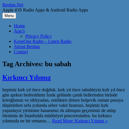
Skip
Berdan.Net
to
Apple iOS Radio Apps & Android Radio Apps
content
Menu
Home
App’s
Privacy Policy
KeepOne Radio – Listen Radio
About Berdan
Contact
Tag Archives:
bu sabah
Kırkıncı Yılımız
hepimiz kırk yıl önce doğduk, kırk yıl önce sabahleyin kırk yıl önce
gün ışırken bedreddinin İznik gölünde çamlı bellerinden birinde
köroğlunun ve sibiryadan, esirlikten dönen bolşevik osman pusuya
düşürürken urfa yolunda seher vakti fıransızı. hepimiz kırk
yaşındayız yirmisine basanımız da altmışını geçenimiz de atılıp
ölenimiz de İstanbulda müdüriyet penceresinden. bu kırkıncı
yılımızda ne bir ormanız…
Read More: Kırkıncı Yılımız »