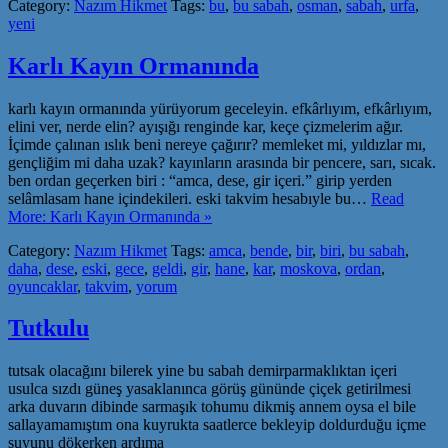
Category:
Nazım Hikmet
Tags:
bu
,
bu sabah
,
osman
,
sabah
,
urfa
,
yeni
Karlı Kayın Ormanında
karlı kayın ormanında yürüyorum geceleyin. efkârlıyım, efkârlıyım,
elini ver, nerde elin? ayışığı renginde kar, keçe çizmelerim ağır.
İçimde çalınan ıslık beni nereye çağırır? memleket mi, yıldızlar mı,
gençliğim mi daha uzak? kayınların arasında bir pencere, sarı, sıcak.
ben ordan geçerken biri : “amca, dese, gir içeri.” girip yerden
selâmlasam hane içindekileri. eski takvim hesabıyle bu…
Read
More: Karlı Kayın Ormanında »
Category:
Nazım Hikmet
Tags:
amca
,
bende
,
bir
,
biri
,
bu sabah
,
daha
,
dese
,
eski
,
gece
,
geldi
,
gir
,
hane
,
kar
,
moskova
,
ordan
,
oyuncaklar
,
takvim
,
yorum
Tutkulu
tutsak olacağını bilerek yine bu sabah demirparmaklıktan içeri
usulca sızdı güneş yasaklanınca görüş gününde çiçek getirilmesi
arka duvarın dibinde sarmaşık tohumu dikmiş annem oysa el bile
sallayamamıştım ona kuyrukta saatlerce bekleyip doldurduğu içme
suyunu dökerken ardıma