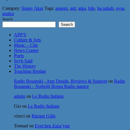
Category:
Sunay Akın
Tags:
annem
,
ard
,
arka
,
bile
,
bu sabah
,
oysa
,
usulca
Search
Search
APP'S
Culture & Arts
Music – Clip
News Corner
Poets
Şeyh Said
The History
Touching Berdan
Radio Bosanski - App Details, Reviews & Support
on
Radio
Bosanski – Najbolji Bosna Radio stanice
admin
on
Le Radio Italiane
Gio
on
Le Radio Italiane
vizeci
on
Rüzgar Gülü
Termad
on
Evet ben Zaza’yım