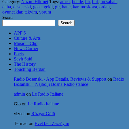
Category:
Nazım Hikmet
Tags:
amca
,
bende
,
bir
,
biri
,
bu sabah
,
daha
,
dese
,
eski
,
gece
,
geldi
,
gir
,
hane
,
kar
,
moskova
,
ordan
,
oyuncaklar
,
takvim
,
yorum
Search
Search
APP'S
Culture & Arts
Music – Clip
News Corner
Poets
Şeyh Said
The History
Touching Berdan
Radio Bosanski - App Details, Reviews & Support
on
Radio
Bosanski – Najbolji Bosna Radio stanice
admin
on
Le Radio Italiane
Gio
on
Le Radio Italiane
vizeci
on
Rüzgar Gülü
Termad
on
Evet ben Zaza’yım