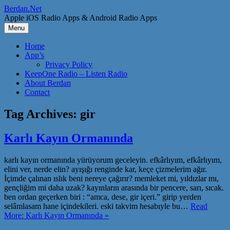
Skip
Berdan.Net
to
Apple iOS Radio Apps & Android Radio Apps
content
Menu
Home
App’s
Privacy Policy
KeepOne Radio – Listen Radio
About Berdan
Contact
Tag Archives:
gir
Karlı Kayın Ormanında
karlı kayın ormanında yürüyorum geceleyin. efkârlıyım, efkârlıyım,
elini ver, nerde elin? ayışığı renginde kar, keçe çizmelerim ağır.
İçimde çalınan ıslık beni nereye çağırır? memleket mi, yıldızlar mı,
gençliğim mi daha uzak? kayınların arasında bir pencere, sarı, sıcak.
ben ordan geçerken biri : “amca, dese, gir içeri.” girip yerden
selâmlasam hane içindekileri. eski takvim hesabıyle bu…
Read
More: Karlı Kayın Ormanında »