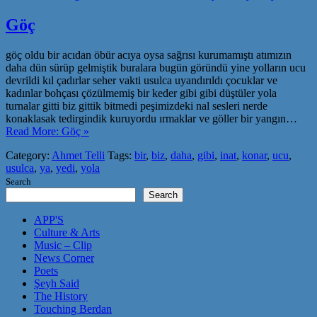
Göç
göç oldu bir acıdan öbür acıya oysa sağrısı kurumamıştı atımızın
daha dün sürüp gelmiştik buralara bugün göründü yine yolların ucu
devrildi kıl çadırlar seher vakti usulca uyandırıldı çocuklar ve
kadınlar bohçası çözülmemiş bir keder gibi gibi düştüler yola
turnalar gitti biz gittik bitmedi peşimizdeki nal sesleri nerde
konaklasak tedirgindik kuruyordu ırmaklar ve göller bir yangın…
Read More: Göç »
Category:
Ahmet Telli
Tags:
bir
,
biz
,
daha
,
gibi
,
inat
,
konar
,
ucu
,
usulca
,
ya
,
yedi
,
yola
Search
Search
APP'S
Culture & Arts
Music – Clip
News Corner
Poets
Şeyh Said
The History
Touching Berdan