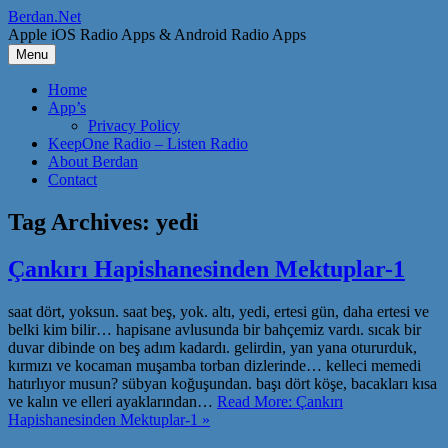
Skip
Berdan.Net
to
Apple iOS Radio Apps & Android Radio Apps
content
Menu
Home
App’s
Privacy Policy
KeepOne Radio – Listen Radio
About Berdan
Contact
Tag Archives:
yedi
Çankırı Hapishanesinden Mektuplar-1
saat dört, yoksun. saat beş, yok. altı, yedi, ertesi gün, daha ertesi ve
belki kim bilir… hapisane avlusunda bir bahçemiz vardı. sıcak bir
duvar dibinde on beş adım kadardı. gelirdin, yan yana otururduk,
kırmızı ve kocaman muşamba torban dizlerinde… kelleci memedi
hatırlıyor musun? sübyan koğuşundan. başı dört köşe, bacakları kısa
ve kalın ve elleri ayaklarından…
Read More: Çankırı
Hapishanesinden Mektuplar-1 »