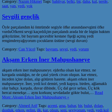
Category:
Nazım Hikmet
Tags:
bahtiyar
,
belki
,
bir
,
daha
,
kal
,
nerde
,
saat
,
yan
,
yedi
,
yok
Sevgili gençlik
Öyle parçalandım ki ömrümde segiyle öfke arasındasevgimi öfke
vurduÖfkemi sevgi kaçırdıİçim parçalandı arada bir de bigün baktım
gökyüzüne, bir bayram gecesibir kestane fişeği açmış yedi
rengimdenyağıyorum çocukların üstüne (sevgi duvarı)
Category:
Can Yücel
Tags:
bayram
,
sevgi
,
yedi
,
yorum
Akşam Erken İner Mahpushaneye
akşam erken iner mahpusaneye. ejderha olsan kar etmez. ne
kavgada ustalığın, ne de çatal yürek civan oluşun. kar etmez,
inceden içine dolan, alıp götüren hasrete. akşam erken iner
mahpusaneye. İner, yedi kol demiri, yedi kapıya. birden, ağlamaklı
olur bahçe. karşıda, duvar dibinde, Üç dal gece sefası, Üç kök
hercai menekşe… aynı korkunç sevdadadır gökte bulut,…
Read
More: Akşam Erken İner Mahpushaneye »
Category:
Ahmed Arif
Tags:
acemi
,
ama
,
bahar
,
bir
,
bulut
,
dolan
,
dostluk
,
erken
,
gelini
,
ilk
,
kar
,
olsun
,
seni
,
seviyorum
,
yedi
,
yedi kol