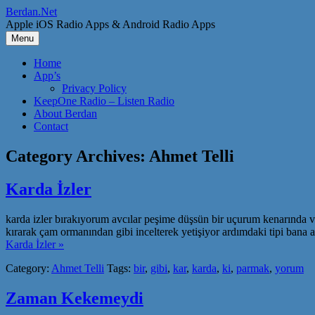
Skip
Berdan.Net
to
Apple iOS Radio Apps & Android Radio Apps
content
Menu
Home
App’s
Privacy Policy
KeepOne Radio – Listen Radio
About Berdan
Contact
Category Archives:
Ahmet Telli
Karda İzler
karda izler bırakıyorum avcılar peşime düşsün bir uçurum kenarında vu
kırarak çam ormanından gibi incelterek yetişiyor ardımdaki tipi bana a
Karda İzler »
Category:
Ahmet Telli
Tags:
bir
,
gibi
,
kar
,
karda
,
ki
,
parmak
,
yorum
Zaman Kekemeydi