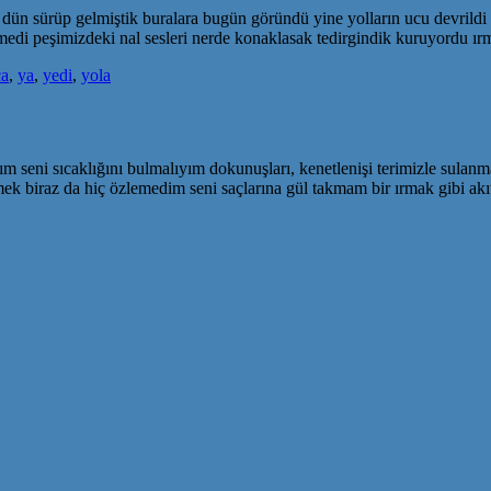
dün sürüp gelmiştik buralara bugün göründü yine yolların ucu devrildi k
 bitmedi peşimizdeki nal sesleri nerde konaklasak tedirgindik kuruyordu 
ca
,
ya
,
yedi
,
yola
seni sıcaklığını bulmalıyım dokunuşları, kenetlenişi terimizle sulanmal
k biraz da hiç özlemedim seni saçlarına gül takmam bir ırmak gibi akı