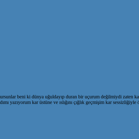
rsunlar beni ki dünya uğuldayıp duran bir uçurum değilmiydi zaten kard
dımı yazıyorum kar üstüne ve ıslığını çığlık geçmişim kar sessizliğiyle