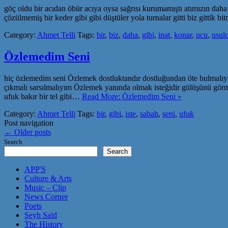
göç oldu bir acıdan öbür acıya oysa sağrısı kurumamıştı atımızın daha 
çözülmemiş bir keder gibi gibi düştüler yola turnalar gitti biz gittik
Category:
Ahmet Telli
Tags:
bir
,
biz
,
daha
,
gibi
,
inat
,
konar
,
ucu
,
usul
Özlemedim Seni
hiç özlemedim seni Özlemek dostluktandır dostluğundan öte bulmalıyım 
çıkmalı sarsılmalıyım Özlemek yanında olmak isteğidir gülüşünü görme
ufuk bakır bir tel gibi…
Read More: Özlemedim Seni »
Category:
Ahmet Telli
Tags:
bir
,
gibi
,
iste
,
sabah
,
seni
,
ufuk
Post navigation
←
Older posts
Search
Search
APP'S
Culture & Arts
Music – Clip
News Corner
Poets
Şeyh Said
The History