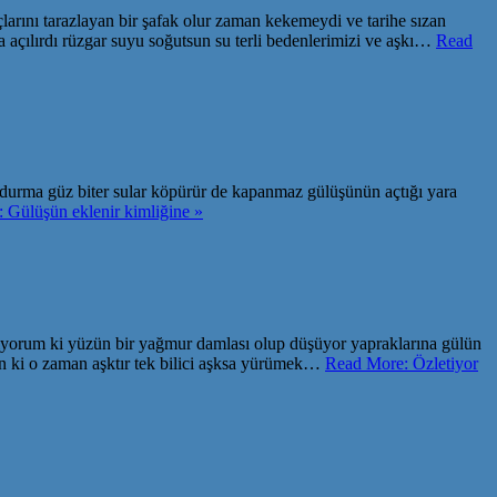
çlarını tarazlayan bir şafak olur zaman kekemeydi ve tarihe sızan
açılırdı rüzgar suyu soğutsun su terli bedenlerimizi ve aşkı…
Read
ıp durma güz biter sular köpürür de kapanmaz gülüşünün açtığı yara
 Gülüşün eklenir kimliğine »
ziyorum ki yüzün bir yağmur damlası olup düşüyor yapraklarına gülün
azan ki o zaman aşktır tek bilici aşksa yürümek…
Read More: Özletiyor