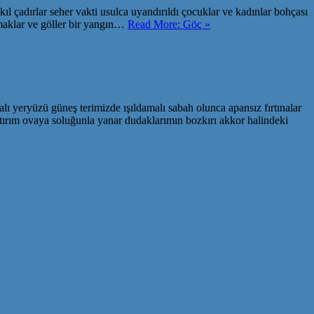
ıl çadırlar seher vakti usulca uyandırıldı çocuklar ve kadınlar bohçası
ırmaklar ve göller bir yangın…
Read More: Göç »
ı yeryüzü güneş terimizde ışıldamalı sabah olunca apansız fırtınalar
tırım ovaya soluğunla yanar dudaklarımın bozkırı akkor halindeki