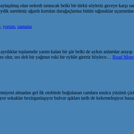
aylaşılmış olan nelerdi sımsıcak belki bir türkü söyleriz geceye karşı sa
k suretimiz ağardı kurulan darağaçlarına bütün sığınaklar uçurumlara 
r
,
yorum
,
zamana
ayrılıklar toplamıdır yarım kalan bir şiir belki de aykırı anlamlar aray
ses olur, ses deli bir yağmur eski bir eylüle gireriz böylece…
Read More:
emsiyeni almadan gel ilk otobüsle buğulanan camlara usulca yüzünü çi
iriyor sokaklar bezirganlaşıyor bulvar ışıkları tarih de kekemeleşiyor b