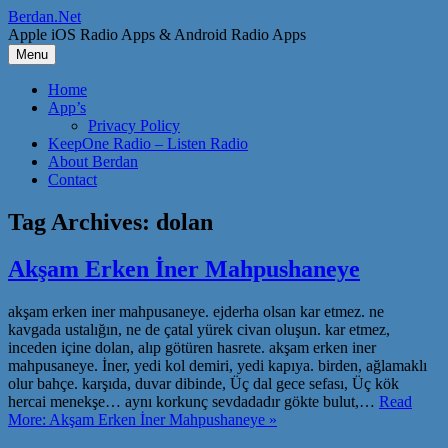
Skip
Berdan.Net
to
Apple iOS Radio Apps & Android Radio Apps
content
Menu
Home
App’s
Privacy Policy
KeepOne Radio – Listen Radio
About Berdan
Contact
Tag Archives:
dolan
Akşam Erken İner Mahpushaneye
akşam erken iner mahpusaneye. ejderha olsan kar etmez. ne
kavgada ustalığın, ne de çatal yürek civan oluşun. kar etmez,
inceden içine dolan, alıp götüren hasrete. akşam erken iner
mahpusaneye. İner, yedi kol demiri, yedi kapıya. birden, ağlamaklı
olur bahçe. karşıda, duvar dibinde, Üç dal gece sefası, Üç kök
hercai menekşe… aynı korkunç sevdadadır gökte bulut,…
Read
More: Akşam Erken İner Mahpushaneye »