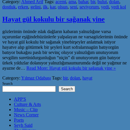
Category:
Ahmed Arif
Tags:
acemi
,
ama
,
bahar
,
bir
,
bulut
,
dolan
,
dostluk
,
erken
,
gelini
,
ilk
,
kar
,
olsun
,
seni
,
seviyorum
,
yedi
,
yedi kol
Hayat gül kokulu bir sağanak yine
gözlerimin önünde ıslak dağların kabaran yalnızlığıne varsa
uçurumlar eşiğindehüzünlerle yalpalayan ne varsagözlerimin önünde
ve hayat gül kokulu bir sağanak yinebirşeyler anlatmak istiyor
hayatve alıp götürmek bir şeyleri kurt sofralarınagün batıyorgün
batıyor bukağısı paslı bir sevinç oluyor yalnızlığım unutuyorum
sevgilim suretinidurgunluğun “niçin” di unutuyorum gün batıyor
ürkek yıldızlar dolanıyor yalnızlığımaumurumda değil ne yağmur ne
ayazne de…
Read More: Hayat gül kokulu bir sağanak yine »
Category:
Yılmaz Odabaşı
Tags:
bir
,
dolan
,
hayat
Search
Search
APP'S
Culture & Arts
Music – Clip
News Corner
Poets
Şeyh Said