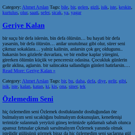
Category:
Ahmet Arslan
Tags:
bile
,
bir
,
gelen
,
gizli
,
isik
,
iste
,
keskin
,
kurtulus
,
olur
,
saati
,
sefer
,
sicak
,
ya
,
yagar
Geriye Kalan
bir suçu bir defa islersin, bin defa ölürsün… bu hayati bir defa
yasarsin, bir defa ölürsün… anilar unutulmaz gibi olur, sürer seni
çikmaz sokaklara… yalniz kalirsin, anlarsin çok geç oldugunu..
bakarsin bos gözlerle duvarlara, ve bir endise kaplar yüregini,
girerken ölümün küçük ve penceresiz odasina. Çocukluk günlerin
gelir aklina, aglarsin. bir salincakta sallandigin günleri hatirlarsin.…
Read More: Geriye Kalan »
Category:
Ahmet Arslan
Tags:
bir
,
bu
,
daha
,
defa
,
diye
,
gelir
,
gibi
,
isik
,
iste
,
kalan
,
katan
,
ki
,
kis
,
ona
,
siner
,
tek
Özlemedim Seni
hiç özlemedim seni Özlemek dostluktandır dostluğundan öte
bulmalıyım seni sıcaklığını bulmalıyım dokunuşları, kenetlenişi
terimizle sulanmalı yeryüzü güneş terimizde ışıldamalı sabah olunca
apansız fırtınalar çıkmalı sarsılmalıyım Özlemek yanında olmak
isteğidir gülüşünü görmek biraz da hiç özlemedim seni saçlarına gül