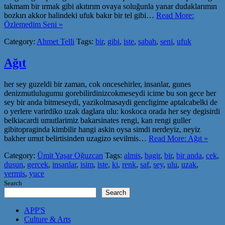
takmam bir ırmak gibi akıtırım ovaya soluğunla yanar dudaklarımın
bozkırı akkor halindeki ufuk bakır bir tel gibi…
Read More:
Özlemedim Seni »
Category:
Ahmet Telli
Tags:
bir
,
gibi
,
iste
,
sabah
,
seni
,
ufuk
Ağıt
her sey guzeldi bir zaman, cok oncesehirler, insanlar, gunes
denizmutlulugumu gorebilirdinizcokmeseydi icime bu son gece her
sey bir anda bitmeseydi, yazikolmasaydi gencligime aptalcabelki de
o yerlere varirdiko uzak daglara ulu: koskoca orada her sey degisirdi
belkiacardi umutlarimiz bakarsinates rengi, kan rengi guller
gibitopraginda kimbilir hangi askin oysa simdi nerdeyiz, neyiz
bakher umut belirtisinden uzagizo sevilmis…
Read More: Ağıt »
Category:
Ümit Yaşar Oğuzcan
Tags:
almis
,
bagir
,
bir
,
bir anda
,
cek
,
dusun
,
gercek
,
insanlar
,
isim
,
iste
,
ki
,
renk
,
saf
,
sey
,
ulu
,
uzak
,
vermis
,
yuce
Search
Search
APP'S
Culture & Arts