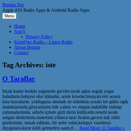
Skip
Berdan.Net
to
Apple iOS Radio Apps & Android Radio Apps
content
Menu
Home
App’s
Privacy Policy
KeepOne Radio – Listen Radio
About Berdan
Contact
Tag Archives:
iste
O Taraflar
biçak kadar keskin yagmurlu geceler.sicak aglar soguk yagar
bulutlarin.bahçesi olur kâinatin, senle köseler.hissiyati erir sensiz
kisa hayatlarin. yokluguna alismak ne mümkün.zoraki bir gülüs egik
dudaklarimda.gözyaslarim bile yalniz ve sürgün.hakikîdir izdirap
çatismalarimda. sebebi içinde gizli derin külliyatin.nesebi kesik
solgun düslerimin.matemini yillarca tasir firakin.gecesi isik zifiri
günlerimin. tutsak edilmis, bir sefer vakti,kelepçe vurulmus
duygulara.karar kildi gelmeden saati,el…
Read More: O Taraflar »