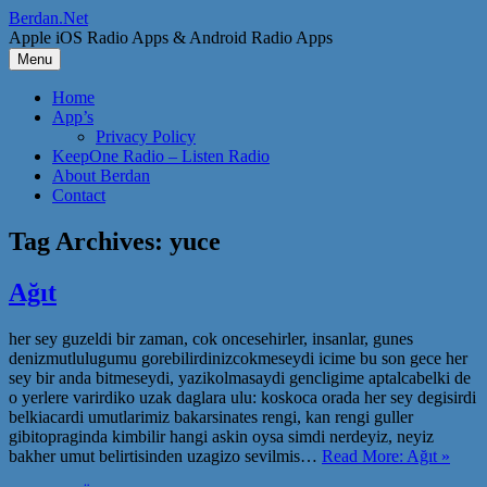
Skip
Berdan.Net
to
Apple iOS Radio Apps & Android Radio Apps
content
Menu
Home
App’s
Privacy Policy
KeepOne Radio – Listen Radio
About Berdan
Contact
Tag Archives:
yuce
Ağıt
her sey guzeldi bir zaman, cok oncesehirler, insanlar, gunes
denizmutlulugumu gorebilirdinizcokmeseydi icime bu son gece her
sey bir anda bitmeseydi, yazikolmasaydi gencligime aptalcabelki de
o yerlere varirdiko uzak daglara ulu: koskoca orada her sey degisirdi
belkiacardi umutlarimiz bakarsinates rengi, kan rengi guller
gibitopraginda kimbilir hangi askin oysa simdi nerdeyiz, neyiz
bakher umut belirtisinden uzagizo sevilmis…
Read More: Ağıt »