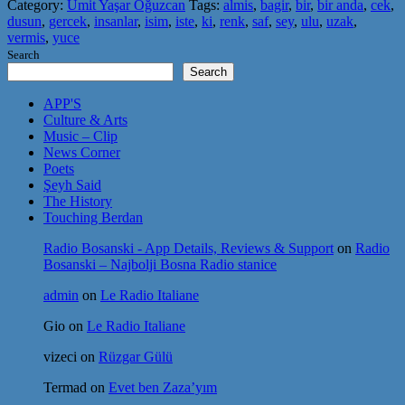
Category:
Ümit Yaşar Oğuzcan
Tags:
almis
,
bagir
,
bir
,
bir anda
,
cek
,
dusun
,
gercek
,
insanlar
,
isim
,
iste
,
ki
,
renk
,
saf
,
sey
,
ulu
,
uzak
,
vermis
,
yuce
Search
Search
APP'S
Culture & Arts
Music – Clip
News Corner
Poets
Şeyh Said
The History
Touching Berdan
Radio Bosanski - App Details, Reviews & Support
on
Radio
Bosanski – Najbolji Bosna Radio stanice
admin
on
Le Radio Italiane
Gio
on
Le Radio Italiane
vizeci
on
Rüzgar Gülü
Termad
on
Evet ben Zaza’yım