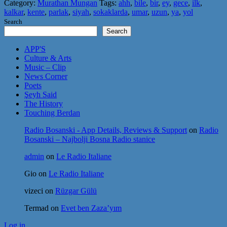
Category:
Murathan Mungan
Tags:
ahh
,
bile
,
bir
,
ey
,
gece
,
ilk
,
kalkar
,
kente
,
parlak
,
siyah
,
sokaklarda
,
umar
,
uzun
,
ya
,
yol
Search
Search
APP'S
Culture & Arts
Music – Clip
News Corner
Poets
Şeyh Said
The History
Touching Berdan
Radio Bosanski - App Details, Reviews & Support
on
Radio
Bosanski – Najbolji Bosna Radio stanice
admin
on
Le Radio Italiane
Gio
on
Le Radio Italiane
vizeci
on
Rüzgar Gülü
Termad
on
Evet ben Zaza’yım
Log in