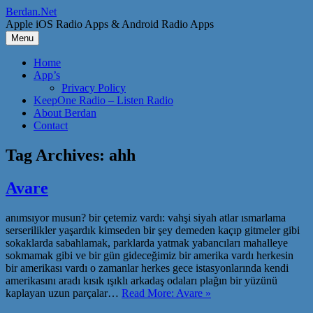
Skip
Berdan.Net
to
Apple iOS Radio Apps & Android Radio Apps
content
Menu
Home
App’s
Privacy Policy
KeepOne Radio – Listen Radio
About Berdan
Contact
Tag Archives:
ahh
Avare
anımsıyor musun? bir çetemiz vardı: vahşi siyah atlar ısmarlama
serserilikler yaşardık kimseden bir şey demeden kaçıp gitmeler gibi
sokaklarda sabahlamak, parklarda yatmak yabancıları mahalleye
sokmamak gibi ve bir gün gideceğimiz bir amerika vardı herkesin
bir amerikası vardı o zamanlar herkes gece istasyonlarında kendi
amerikasını aradı kısık ışıklı arkadaş odaları plağın bir yüzünü
kaplayan uzun parçalar…
Read More: Avare »