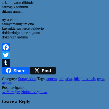
arka duvarın dibinde
sarmaşık tohumu
dikmiş annem
oysa el bile
sallayamamıştım ona
kuyrukta saatlerce bekleyip
doldurduğu içme suyunu
dökerken ardıma
Facebook
Twitter
Share
Post
Tumblr
Category:
Sunay Akın
Tags:
annem
,
ard
,
arka
,
bile
,
bu sabah
,
oysa
,
usulca
Post navigation
←
Yüreğim
Noktalı virgül
→
Leave a Reply