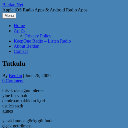
Skip
Berdan.Net
to
Apple iOS Radio Apps & Android Radio Apps
content
Menu
Home
App’s
Privacy Policy
KeepOne Radio – Listen Radio
About Berdan
Contact
Tutkulu
By
Berdan
|
June 26, 2009
0 Comment
tutsak olacağını bilerek
yine bu sabah
demirparmaklıktan içeri
usulca sızdı
güneş
yasaklanınca görüş gününde
çiçek getirilmesi