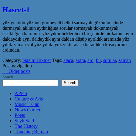
Hasret-1
yüz yıl oldu yüzünü görmeyeli belini sarmayalı gözünün içinde
durmayalı aklının aydınlığına sorular sormayalı dokunmayalı
sıcaklığına karnının. yüz yıldır bekler beni bir şehirde bir kadın. aynı
daldaydık aynı daldaydık aynı daldan düşüp ayrıldık aramızda yüz
yıllık zaman yol yüz yıllık. yüz yıldır alaca karanlıkta koşuyorum
ardından.
Category:
Nazım Hikmet
Tags:
alaca
,
aram
,
ard
,
bir
,
sorular
,
zaman
Post navigation
←
Older posts
Search
Search
APP'S
Culture & Arts
Music – Clip
News Corner
Poets
Şeyh Said
The History
Touching Berdan