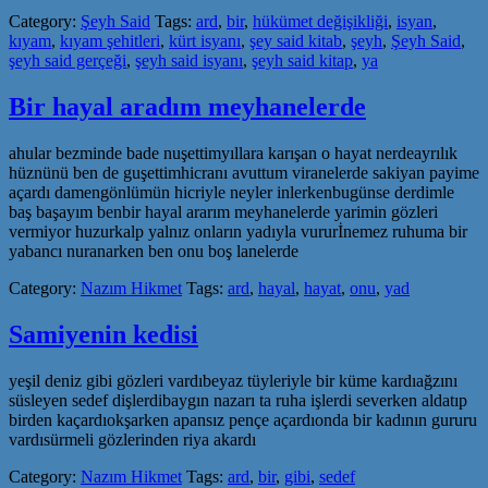
Category:
Şeyh Said
Tags:
ard
,
bir
,
hükümet değişikliği
,
isyan
,
kıyam
,
kıyam şehitleri
,
kürt isyanı
,
şey said kitab
,
şeyh
,
Şeyh Said
,
şeyh said gerçeği
,
şeyh said isyanı
,
şeyh said kitap
,
ya
Bir hayal aradım meyhanelerde
ahular bezminde bade nuşettimyıllara karışan o hayat nerdeayrılık
hüznünü ben de guşettimhicranı avuttum viranelerde sakiyan payime
açardı damengönlümün hicriyle neyler inlerkenbugünse derdimle
baş başayım benbir hayal ararım meyhanelerde yarimin gözleri
vermiyor huzurkalp yalnız onların yadıyla vururİnemez ruhuma bir
yabancı nuranarken ben onu boş lanelerde
Category:
Nazım Hikmet
Tags:
ard
,
hayal
,
hayat
,
onu
,
yad
Samiyenin kedisi
yeşil deniz gibi gözleri vardıbeyaz tüyleriyle bir küme kardıağzını
süsleyen sedef dişlerdibaygın nazarı ta ruha işlerdi severken aldatıp
birden kaçardıokşarken apansız pençe açardıonda bir kadının gururu
vardısürmeli gözlerinden riya akardı
Category:
Nazım Hikmet
Tags:
ard
,
bir
,
gibi
,
sedef