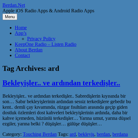
Skip
Berdan.Net
to
Apple iOS Radio Apps & Android Radio Apps
content
Menu
Home
App’s
Privacy Policy
KeepOne Radio – Listen Radio
About Berdan
Contact
Tag Archives:
ard
Bekleyişler.. ve ardından terkedişler..
Bekleyişler.. ve ardından terkedişler.. Sabredişlerin kıyısında bir
son… Sabır bekleyişlerinin ardından sessiz terkedişlere gebedir bu
kent.. demli çay kıvamında, rüzgar fısıltıları arasında geçip giden
dostluk özlemleri dost kahveleri bekleyişlerinin ardında, daha bir
kahve içemeden, hüzünlü terkedişler… Yarına umut, yarına düşsel
ezgiler, yarına belki ? düşüşler… gülüşe düşüşler…
Category:
Touching Berdan
Tags:
ard
,
bekleyiş
,
berdan
,
berdana