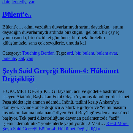
dair
,
terkediş
,
yar
Bülent'e..
Bülent’e… adını yazdığın duvarlarmıydı sırtını dayadığın.. sırtını
dayadığın duvarlarmıydı ardında bıraktığın.. gel otur, bir çay iç
yanıbaşımda, bir söz tüket gönlünce, bir öbek türetelim
gülüşümüzle. sana çok sevgilerle, umutla kal
Category:
Touching Berdan
Tags:
ard
,
bir
,
bulent
,
bulent avar
,
bülente
,
kal
,
yan
Şeyh Said Gerçeği Bölüm-4: Hükümet
Değişikliği
HÜKÜMET DEĞİŞİKLİĞİ İsyanın, acil ve şiddetle bastırılması
isteyen Atatürk, Başbakan Fethi Okyar’ı yumuşak buluyordu. İsmet
Paşa şiddet için aranan adamdı. İnönü, tatilini kesip Ankara’ya
dönüyor. Evinde önce doğruca Atatürk’e gidiyor ve “elimi masum
insanların kanına bulamam” diyen Fethi Bey’i görevden alma süreci
başlıyor. Tek parti diktatörlüğüne dayanan parlamentoda “azil”
işlemi “demokratik” yöntemlerle yapılıyordu. 2 Mart…
Read More:
Şeyh Said Gerçeği Bölüm-4: Hükümet Değişikliği »