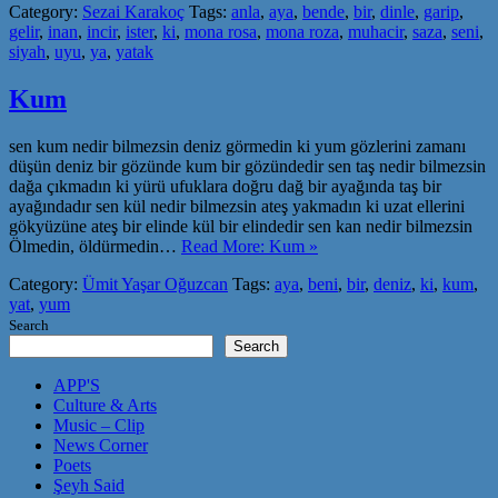
Category:
Sezai Karakoç
Tags:
anla
,
aya
,
bende
,
bir
,
dinle
,
garip
,
gelir
,
inan
,
incir
,
ister
,
ki
,
mona rosa
,
mona roza
,
muhacir
,
saza
,
seni
,
siyah
,
uyu
,
ya
,
yatak
Kum
sen kum nedir bilmezsin deniz görmedin ki yum gözlerini zamanı
düşün deniz bir gözünde kum bir gözündedir sen taş nedir bilmezsin
dağa çıkmadın ki yürü ufuklara doğru dağ bir ayağında taş bir
ayağındadır sen kül nedir bilmezsin ateş yakmadın ki uzat ellerini
gökyüzüne ateş bir elinde kül bir elindedir sen kan nedir bilmezsin
Ölmedin, öldürmedin…
Read More: Kum »
Category:
Ümit Yaşar Oğuzcan
Tags:
aya
,
beni
,
bir
,
deniz
,
ki
,
kum
,
yat
,
yum
Search
Search
APP'S
Culture & Arts
Music – Clip
News Corner
Poets
Şeyh Said