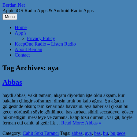
Skip
Berdan.Net
to
Apple iOS Radio Apps & Android Radio Apps
content
Menu
Home
App’s
Privacy Policy
KeepOne Radio – Listen Radio
About Berdan
Contact
Tag Archives:
aya
Abbas
haydi abbas, vakit tamam; akşam diyordun işte oldu akşam. kur
bakalım çilingir soframızı; dinsin artık bu kalp ağrısı. Şu ağacın
gölgesinde olsun; tam kenarında havuzun. aya haber sal çıksın bu
gece; görünsün söyle gönlümce. bas kırbacı sihirli seccadeye, göster
hükmettiğini mesafeye ve zamana. katıp tozu dumanı, var git, böyle
ferman etti cahit, al getir ilk…
Read More: Abbas »
Category:
Cahit Sıtkı Tarancı
Tags:
abbas
,
aya
,
bas
,
bu
,
bu gece
,