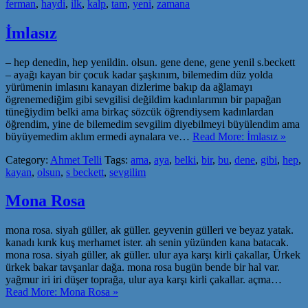
ferman
,
haydi
,
ilk
,
kalp
,
tam
,
yeni
,
zamana
İmlasız
– hep denedin, hep yenildin. olsun. gene dene, gene yenil s.beckett
– ayağı kayan bir çocuk kadar şaşkınım, bilemedim düz yolda
yürümenin imlasını kanayan dizlerime bakıp da ağlamayı
ögrenemediğim gibi sevgilisi değildim kadınlarımın bir papağan
tüneğiydim belki ama birkaç sözcük öğrendiysem kadınlardan
öğrendim, yine de bilemedim sevgilim diyebilmeyi büyülendim ama
büyüyemedim aklım ermedi aynalara ve…
Read More: İmlasız »
Category:
Ahmet Telli
Tags:
ama
,
aya
,
belki
,
bir
,
bu
,
dene
,
gibi
,
hep
,
kayan
,
olsun
,
s beckett
,
sevgilim
Mona Rosa
mona rosa. siyah güller, ak güller. geyvenin gülleri ve beyaz yatak.
kanadı kırık kuş merhamet ister. ah senin yüzünden kana batacak.
mona rosa. siyah güller, ak güller. ulur aya karşı kirli çakallar, Ürkek
ürkek bakar tavşanlar dağa. mona rosa bugün bende bir hal var.
yağmur iri iri düşer toprağa, ulur aya karşı kirli çakallar. açma…
Read More: Mona Rosa »