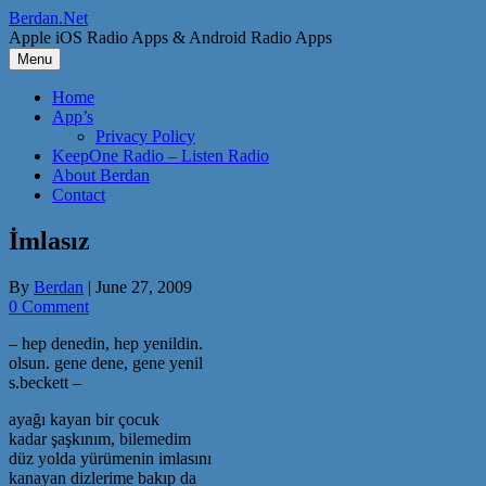
Skip
Berdan.Net
to
Apple iOS Radio Apps & Android Radio Apps
content
Menu
Home
App’s
Privacy Policy
KeepOne Radio – Listen Radio
About Berdan
Contact
İmlasız
By
Berdan
|
June 27, 2009
0 Comment
– hep denedin, hep yenildin.
olsun. gene dene, gene yenil
s.beckett –
ayağı kayan bir çocuk
kadar şaşkınım, bilemedim
düz yolda yürümenin imlasını
kanayan dizlerime bakıp da