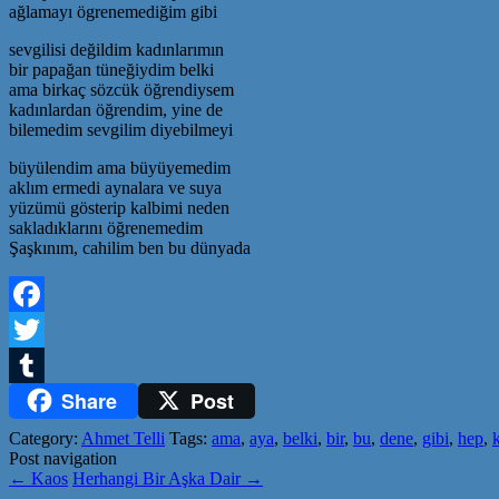
ağlamayı ögrenemediğim gibi
sevgilisi değildim kadınlarımın
bir papağan tüneğiydim belki
ama birkaç sözcük öğrendiysem
kadınlardan öğrendim, yine de
bilemedim sevgilim diyebilmeyi
büyülendim ama büyüyemedim
aklım ermedi aynalara ve suya
yüzümü gösterip kalbimi neden
sakladıklarını öğrenemedim
Şaşkınım, cahilim ben bu dünyada
Facebook
Twitter
Share
Post
Tumblr
Category:
Ahmet Telli
Tags:
ama
,
aya
,
belki
,
bir
,
bu
,
dene
,
gibi
,
hep
,
Post navigation
←
Kaos
Herhangi Bir Aşka Dair
→