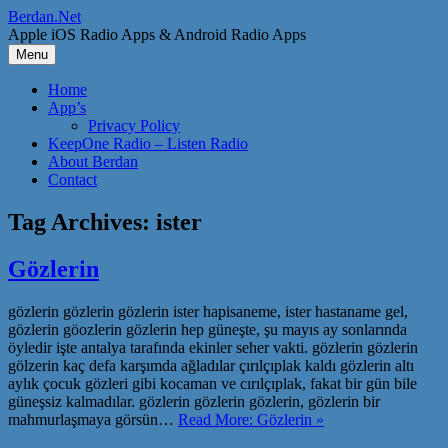
Skip
Berdan.Net
to
Apple iOS Radio Apps & Android Radio Apps
content
Menu
Home
App’s
Privacy Policy
KeepOne Radio – Listen Radio
About Berdan
Contact
Tag Archives:
ister
Gözlerin
gözlerin gözlerin gözlerin ister hapisaneme, ister hastaname gel,
gözlerin göozlerin gözlerin hep güneşte, şu mayıs ay sonlarında
öyledir işte antalya tarafında ekinler seher vakti. gözlerin gözlerin
gölzerin kaç defa karşımda ağladılar çırılçıplak kaldı gözlerin altı
aylık çocuk gözleri gibi kocaman ve cırılçıplak, fakat bir gün bile
güneşsiz kalmadılar. gözlerin gözlerin gözlerin, gözlerin bir
mahmurlaşmaya görsün…
Read More: Gözlerin »