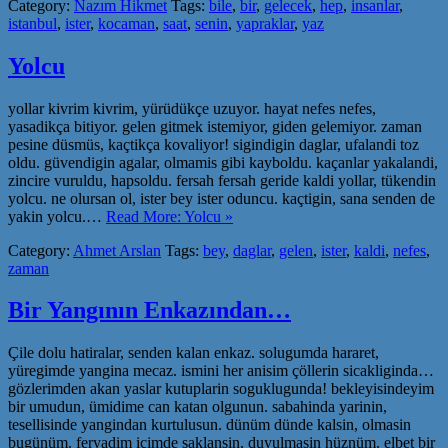
Category:
Nazım Hikmet
Tags:
bile
,
bir
,
gelecek
,
hep
,
insanlar
,
istanbul
,
ister
,
kocaman
,
saat
,
senin
,
yapraklar
,
yaz
Yolcu
yollar kivrim kivrim, yürüdükçe uzuyor. hayat nefes nefes,
yasadikça bitiyor. gelen gitmek istemiyor, giden gelemiyor. zaman
pesine düsmüs, kaçtikça kovaliyor! sigindigin daglar, ufalandi toz
oldu. güvendigin agalar, olmamis gibi kayboldu. kaçanlar yakalandi,
zincire vuruldu, hapsoldu. fersah fersah geride kaldi yollar, tükendin
yolcu. ne olursan ol, ister bey ister oduncu. kaçtigin, sana senden de
yakin yolcu.…
Read More: Yolcu »
Category:
Ahmet Arslan
Tags:
bey
,
daglar
,
gelen
,
ister
,
kaldi
,
nefes
,
zaman
Bir Yangının Enkazından…
Çile dolu hatiralar, senden kalan enkaz. solugumda hararet,
yüregimde yangina mecaz. ismini her anisim çöllerin sicakliginda…
gözlerimden akan yaslar kutuplarin soguklugunda! bekleyisindeyim
bir umudun, ümidime can katan olgunun. sabahinda yarinin,
tesellisinde yangindan kurtulusun. dünüm dünde kalsin, olmasin
bugünüm. feryadim içimde saklansin, duyulmasin hüznüm. elbet bir