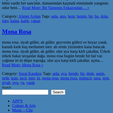
bitisi vardir her sancinin. dumanindan kaçmali sönüsünde yanginin.
odur beni…
Read More: Bir Yangının Enkazından… »
Category:
Ahmet Arslan
Tags:
agla
,
ates
,
beni
,
benim
,
bir
,
bu
,
dolu
,
ister
,
kalan
,
kaldi
,
yakan
Mona Rosa
mona rosa. siyah güller, ak güller. geyvenin gülleri ve beyaz yatak.
kanadı kırık kuş merhamet ister. ah senin yüzünden kana batacak.
mona rosa. siyah güller, ak güller. ulur aya karşı kirli çakallar, Ürkek
ürkek bakar tavşanlar dağa. mona rosa bugün bende bir hal var.
yağmur iri iri düşer toprağa, ulur aya karşı kirli çakallar. açma…
Read More: Mona Rosa »
Category:
Sezai Karakoç
Tags:
anla
,
aya
,
bende
,
bir
,
dinle
,
garip
,
gelir
,
inan
,
incir
,
ister
,
ki
,
mona rosa
,
mona roza
,
muhacir
,
saza
,
seni
,
siyah
,
uyu
,
ya
,
yatak
Search
Search
APP'S
Culture & Arts
Music – Clip