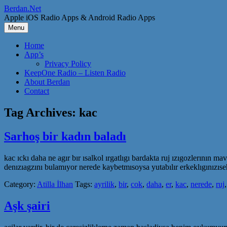
Skip
Berdan.Net
to
Apple iOS Radio Apps & Android Radio Apps
content
Menu
Home
App’s
Privacy Policy
KeepOne Radio – Listen Radio
About Berdan
Contact
Tag Archives:
kac
Sarhoş bir kadın baladı
kac ıckı daha ne agır bır ısalkol ırgatlıgı bardakta ruj ızıgozlerının m
denızıagzını bulamıyor nerede kaybetmısoysa yutabılır erkeklıgınızıseh
Category:
Atilla İlhan
Tags:
ayrilik
,
bir
,
cok
,
daha
,
er
,
kac
,
nerede
,
ruj
Aşk şairi