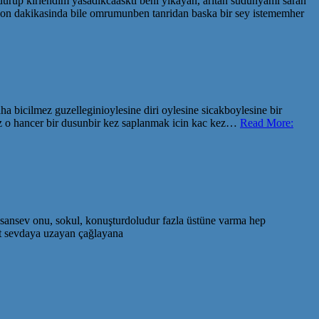
durup kirlendim yasadikcaaskti beni yikayan, aritan sudunyami saran
son dakikasinda bile omrumunben tanridan baska bir sey istememher
ha bicilmez guzelleginioylesine diri oylesine sicakboylesine bir
miz o hancer bir dusunbir kez saplanmak icin kac kez…
Read More:
sansev onu, sokul, konuşturdoludur fazla üstüne varma hep
at sevdaya uzayan çağlayana