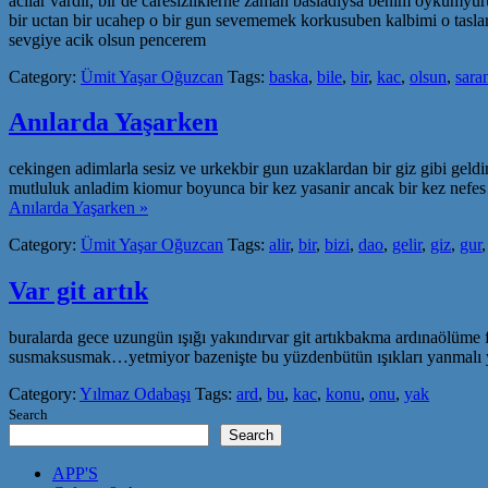
acilar vardir, bir de caresizliklerne zaman basladiysa benim oykumyu
bir uctan bir ucahep o bir gun sevememek korkusuben kalbimi o tasl
sevgiye acik olsun pencerem
Category:
Ümit Yaşar Oğuzcan
Tags:
baska
,
bile
,
bir
,
kac
,
olsun
,
sara
Anılarda Yaşarken
cekingen adimlarla sesiz ve urkekbir gun uzaklardan bir giz gibi geldi
mutluluk anladim kiomur boyunca bir kez yasanir ancak bir kez nefes 
Anılarda Yaşarken »
Category:
Ümit Yaşar Oğuzcan
Tags:
alir
,
bir
,
bizi
,
dao
,
gelir
,
giz
,
gur
Var git artık
buralarda gece uzungün ışığı yakındırvar git artıkbakma ardınaölüm
susmaksusmak…yetmiyor bazenişte bu yüzdenbütün ışıkları yanmalı yer
Category:
Yılmaz Odabaşı
Tags:
ard
,
bu
,
kac
,
konu
,
onu
,
yak
Search
Search
APP'S