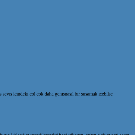
ıs sevıs icındekı col cok daha genısnasıl bır susamak ıcebılse