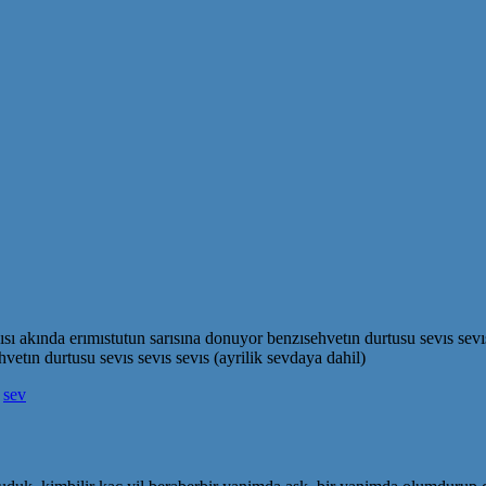
avısı akında erımıstutun sarısına donuyor benzısehvetın durtusu sevıs sev
vetın durtusu sevıs sevıs sevıs (ayrilik sevdaya dahil)
,
sev