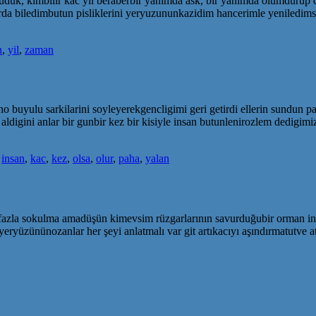
ruduk, kimbilir kac yil beraberbir yanimda ask, bir yanimda olumdurup 
arda biledimbutun pisliklerini yeryuzununkazidim hancerimle yeniledim
n
,
yil
,
zaman
no buyulu sarkilarini soyleyerekgencligimi geri getirdi ellerin sundun pa
aldigini anlar bir gunbir kez bir kisiyle insan butunlenirozlem dedigi
,
insan
,
kac
,
kez
,
olsa
,
olur
,
paha
,
yalan
e fazla sokulma amadüşün kimevsim rüzgarlarının savurduğubir orman in
yüzününozanlar her şeyi anlatmalı var git artıkacıyı aşındırmatutve 