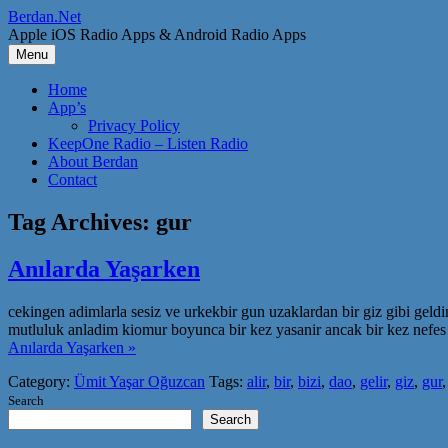
Skip
Berdan.Net
to
Apple iOS Radio Apps & Android Radio Apps
content
Menu
Home
App’s
Privacy Policy
KeepOne Radio – Listen Radio
About Berdan
Contact
Tag Archives:
gur
Anılarda Yaşarken
cekingen adimlarla sesiz ve urkekbir gun uzaklardan bir giz gibi geldi
mutluluk anladim kiomur boyunca bir kez yasanir ancak bir kez nefes 
Anılarda Yaşarken »
Category:
Ümit Yaşar Oğuzcan
Tags:
alir
,
bir
,
bizi
,
dao
,
gelir
,
giz
,
gur
Search
Search