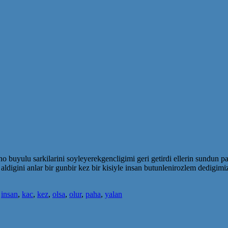
no buyulu sarkilarini soyleyerekgencligimi geri getirdi ellerin sundun pa
aldigini anlar bir gunbir kez bir kisiyle insan butunlenirozlem dedigi
,
insan
,
kac
,
kez
,
olsa
,
olur
,
paha
,
yalan