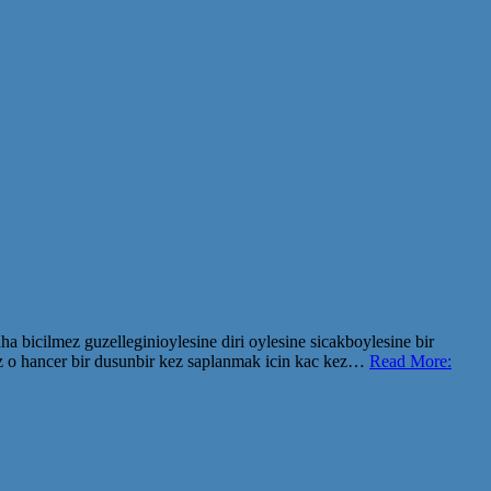
ha bicilmez guzelleginioylesine diri oylesine sicakboylesine bir
miz o hancer bir dusunbir kez saplanmak icin kac kez…
Read More: