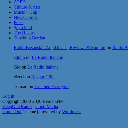
APP'S
Culture & Arts
Music – Clip
News Corner
Poets
Şeyh Said
The History
Touching Berdan
Radio Bosanski - App Details, Reviews & Support
on
Radio Bo
admin
on
Le Radio Italiane
Gio
on
Le Radio Italiane
vizeci
on
Rüzgar Gülü
Termad
on
Evet ben Zaza’yım
Log in
Copyright 2003-2026 Berdan.Net
KeepOne Radio
-
Conti Media
Iconic One
Theme | Powered by
Wordpress