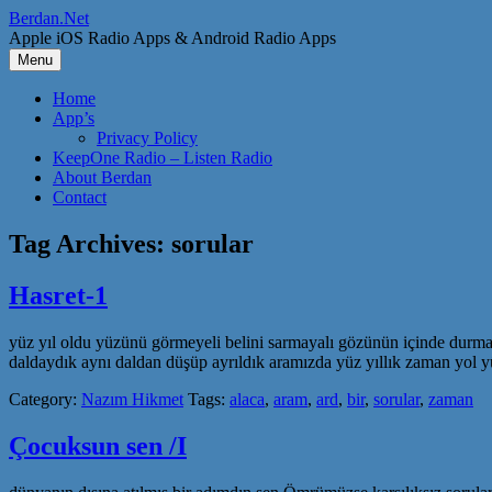
Skip
Berdan.Net
to
Apple iOS Radio Apps & Android Radio Apps
content
Menu
Home
App’s
Privacy Policy
KeepOne Radio – Listen Radio
About Berdan
Contact
Tag Archives:
sorular
Hasret-1
yüz yıl oldu yüzünü görmeyeli belini sarmayalı gözünün içinde durmaya
daldaydık aynı daldan düşüp ayrıldık aramızda yüz yıllık zaman yol yü
Category:
Nazım Hikmet
Tags:
alaca
,
aram
,
ard
,
bir
,
sorular
,
zaman
Çocuksun sen /I