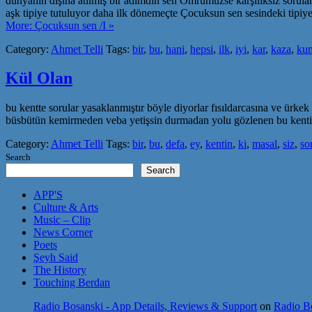
dünyanın dışına atılmış bir adımdın sen Ömrümüzse karşılıksız sorula
aşk tipiye tutuluyor daha ilk dönemeçte Çocuksun sen sesindeki tipi
More: Çocuksun sen /I »
Category:
Ahmet Telli
Tags:
bir
,
bu
,
hani
,
hepsi
,
ilk
,
iyi
,
kar
,
kaza
,
ku
Kül Olan
bu kentte sorular yasaklanmıştır böyle diyorlar fısıldarcasına ve ürkek
büsbütün kemirmeden veba yetişsin durmadan yolu gözlenen bu kentin s
Category:
Ahmet Telli
Tags:
bir
,
bu
,
defa
,
ey
,
kentin
,
ki
,
masal
,
siz
,
so
Search
Search
APP'S
Culture & Arts
Music – Clip
News Corner
Poets
Şeyh Said
The History
Touching Berdan
Radio Bosanski - App Details, Reviews & Support
on
Radio Bo