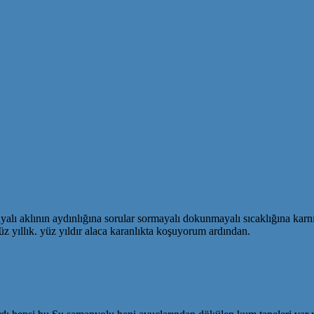
lı aklının aydınlığına sorular sormayalı dokunmayalı sıcaklığına karnını
z yıllık. yüz yıldır alaca karanlıkta koşuyorum ardından.