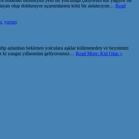
ya onlardan birindeyim yeni bir yolculuğa çıkıyorum kar yağıyor bir
ğlayan olup dolduruyor uçurumlarımı kötü bir anlatıcıyım…
Read
r
,
yorum
 gidip anlatılsın beklenen yolculara aşklar küllenmeden ve beynimizi
iz ki yangın yıllarından geliyorsunuz…
Read More: Kül Olan »