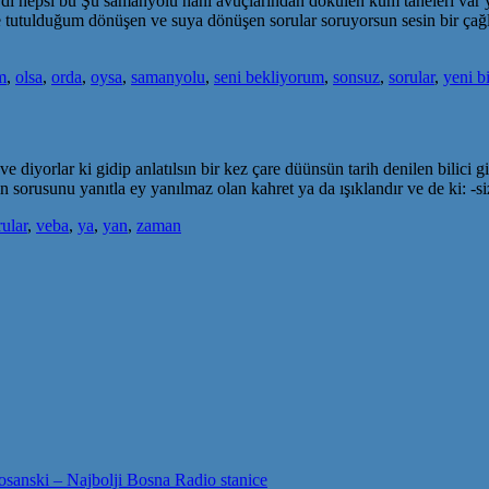
rdı hepsi bu Şu samanyolu hani avuçlarından dökülen kum taneleri var 
ye tutulduğum dönüşen ve suya dönüşen sorular soruyorsun sesin bir ça
m
,
olsa
,
orda
,
oysa
,
samanyolu
,
seni bekliyorum
,
sonsuz
,
sorular
,
yeni bi
 ve diyorlar ki gidip anlatılsın bir kez çare düünsün tarih denilen bilici
orusunu yanıtla ey yanılmaz olan kahret ya da ışıklandır ve de ki: -s
rular
,
veba
,
ya
,
yan
,
zaman
sanski – Najbolji Bosna Radio stanice