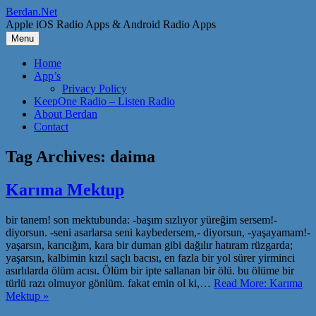
Skip
Berdan.Net
to
Apple iOS Radio Apps & Android Radio Apps
content
Menu
Home
App’s
Privacy Policy
KeepOne Radio – Listen Radio
About Berdan
Contact
Tag Archives:
daima
Karıma Mektup
bir tanem! son mektubunda: -başım sızlıyor yüreğim sersem!-
diyorsun. -seni asarlarsa seni kaybedersem,- diyorsun, -yaşayamam!-
yaşarsın, karıcığım, kara bir duman gibi dağılır hatıram rüzgarda;
yaşarsın, kalbimin kızıl saçlı bacısı, en fazla bir yol sürer yirminci
asırlılarda ölüm acısı. Ölüm bir ipte sallanan bir ölü. bu ölüme bir
türlü razı olmuyor gönlüm. fakat emin ol ki,…
Read More: Karıma
Mektup »