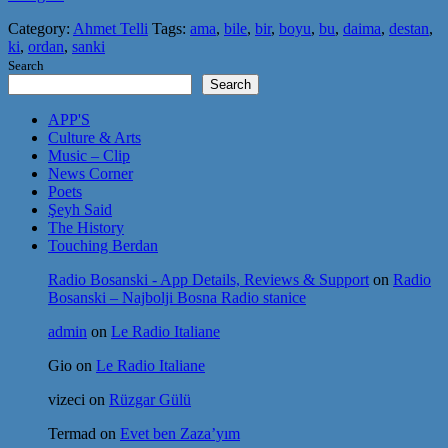
Category:
Ahmet Telli
Tags:
ama
,
bile
,
bir
,
boyu
,
bu
,
daima
,
destan
,
ki
,
ordan
,
sanki
Search
Search
APP'S
Culture & Arts
Music – Clip
News Corner
Poets
Şeyh Said
The History
Touching Berdan
Radio Bosanski - App Details, Reviews & Support
on
Radio
Bosanski – Najbolji Bosna Radio stanice
admin
on
Le Radio Italiane
Gio
on
Le Radio Italiane
vizeci
on
Rüzgar Gülü
Termad
on
Evet ben Zaza’yım