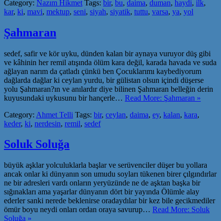
Category:
Nazım Hikmet
Tags:
bir
,
bu
,
daima
,
duman
,
haydi
,
ilk
,
kar
,
ki
,
mavi
,
mektup
,
seni
,
siyah
,
siyatik
,
tuttu
,
varsa
,
ya
,
yol
Şahmaran
sedef, safir ve kör uyku, dünden kalan bir aynaya vuruyor düş gibi
ve kâhinin her remil atışında ölüm kara değil, karada havada ve suda
ağlayan narım da çatladı çünkü ben Çocuklarımı kaybediyorum
dağlarda dağlar ki ceylan yurdu, bir gülistan olsun içindi düşerse
yolu Şahmaran?ın ve anılardır diye bilinen Şahmaran belleğin derin
kuyusundaki uykusunu bir hançerle…
Read More: Şahmaran »
Category:
Ahmet Telli
Tags:
bir
,
ceylan
,
daima
,
ey
,
kalan
,
kara
,
keder
,
ki
,
nerdesin
,
remil
,
sedef
Soluk Soluğa
büyük aşklar yolculuklarla başlar ve serüvenciler düşer bu yollara
ancak onlar ki dünyanın son umudu soyları tükenen birer çılgındırlar
ne bir adresleri vardı onların yeryüzünde ne de aşktan başka bir
sığınakları ama yaşarlar dünyanın dört bir yayında Ölümle alay
ederler sanki nerede beklenirse oradaydılar bir kez bile gecikmediler
ömür boyu neydi onları ordan oraya savurup…
Read More: Soluk
Soluğa »