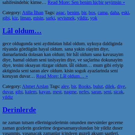
sahifesindehic kimse…
Read More: Sen benim hiçbir şeyimsin »
Category:
Atilla İlhan
Tags:
agac
,
benim
,
bir
,
bos
,
cama
,
daha
,
eski
,
gibi
,
kiz
,
liman
,
misin
,
sarki
,
sevismek
,
yildiz
,
yok
Lâl oldum…
gece oldugunda seni aydinlatan hilal oldum. uykuya daldiginda
rüyanda gördügün hayal oldum. sana yakin olayim diye,
damarlarinda dolasan kan oldum; bir hâl oldum sana kavusayim
diye, hamal oldum seni tasiyayim diye, ve saçlarina dokunayim
diye, tenini oksayan rüzgar oldum. lâl oldum… mum gibi eriyip
aktiginda seni saran alev oldum. kisin soguk ayazlarinda seni
koruyan duvar…
Read More: Lâl oldum… »
Category:
Ahmet Arslan
Tags:
alev
,
bir
,
Books
,
bulut
,
dilek
,
diye
,
duvar
,
gibi
,
kalem
,
kayan
,
mest
,
nagme
,
nefes
,
saran
,
seni
,
sicak
,
yildiz
Derinlerde
ne zaman tutsam ellerinigozlerimin onunden mevsimler gecerne
zaman gozlerin gozlerime degsesamanyolundan bir yildiz duser
yasanmis, yasanacak zamanlar icindeen guzeli aksam saatleri,