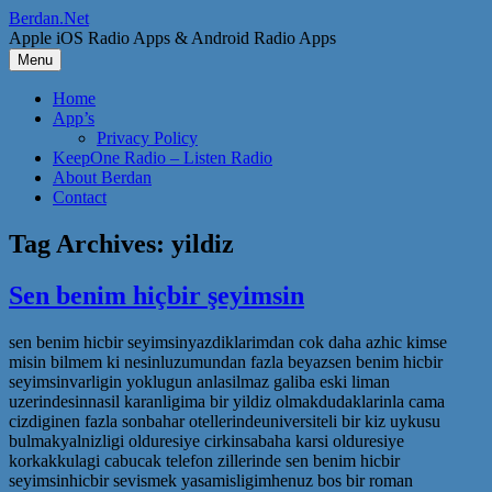
Skip
Berdan.Net
to
Apple iOS Radio Apps & Android Radio Apps
content
Menu
Home
App’s
Privacy Policy
KeepOne Radio – Listen Radio
About Berdan
Contact
Tag Archives:
yildiz
Sen benim hiçbir şeyimsin
sen benim hicbir seyimsinyazdiklarimdan cok daha azhic kimse
misin bilmem ki nesinluzumundan fazla beyazsen benim hicbir
seyimsinvarligin yoklugun anlasilmaz galiba eski liman
uzerindesinnasil karanligima bir yildiz olmakdudaklarinla cama
cizdiginen fazla sonbahar otellerindeuniversiteli bir kiz uykusu
bulmakyalnizligi olduresiye cirkinsabaha karsi olduresiye
korkakkulagi cabucak telefon zillerinde sen benim hicbir
seyimsinhicbir sevismek yasamisligimhenuz bos bir roman