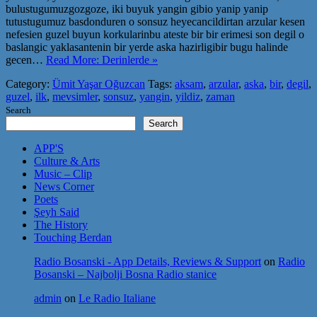
bulustugumuzgozgoze, iki buyuk yangin gibio yanip yanip
tutustugumuz basdonduren o sonsuz heyecancildirtan arzular kesen
nefesien guzel buyun korkularinbu ateste bir bir erimesi son degil o
baslangic yaklasantenin bir yerde aska hazirligibir bugu halinde
gecen…
Read More: Derinlerde »
Category:
Ümit Yaşar Oğuzcan
Tags:
aksam
,
arzular
,
aska
,
bir
,
degil
,
guzel
,
ilk
,
mevsimler
,
sonsuz
,
yangin
,
yildiz
,
zaman
Search
Search
APP'S
Culture & Arts
Music – Clip
News Corner
Poets
Şeyh Said
The History
Touching Berdan
Radio Bosanski - App Details, Reviews & Support
on
Radio
Bosanski – Najbolji Bosna Radio stanice
admin
on
Le Radio Italiane