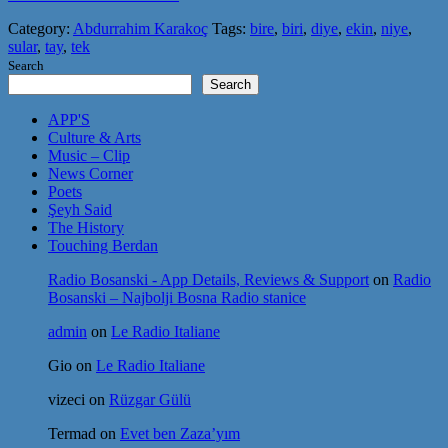
Category:
Abdurrahim Karakoç
Tags:
bire
,
biri
,
diye
,
ekin
,
niye
,
sular
,
tay
,
tek
Search
Search
APP'S
Culture & Arts
Music – Clip
News Corner
Poets
Şeyh Said
The History
Touching Berdan
Radio Bosanski - App Details, Reviews & Support
on
Radio
Bosanski – Najbolji Bosna Radio stanice
admin
on
Le Radio Italiane
Gio
on
Le Radio Italiane
vizeci
on
Rüzgar Gülü
Termad
on
Evet ben Zaza’yım