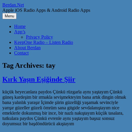
Skip
Berdan.Net
to
Apple iOS Radio Apps & Android Radio Apps
content
Menu
Home
App’s
Privacy Policy
KeepOne Radio – Listen Radio
About Berdan
Contact
Tag Archives:
tay
Kırk Yaşın Eşiğinde Şiir
küçük heyecanlara paydos Çünkü rüzgarla aynı yaştayım Çünkü
güneş kardeşim bir ırmakla sevişmekteyim bana artık dingin olmak
bana yalınlık yaraşır İçimde şiirin güzelliği yaşamak sevinciyle
yarışır güzeller güzeli ömrüm sana gitgide sevdalanıştayım nice
emeklerle dokunmuş bir ince, bir nazlı nakıştayım küçük tasalara,
tutkulara paydos Çünkü evrenle aynı yaştayım başsız sonsuz
doyumsuz bir başdöndürücü akıştayım