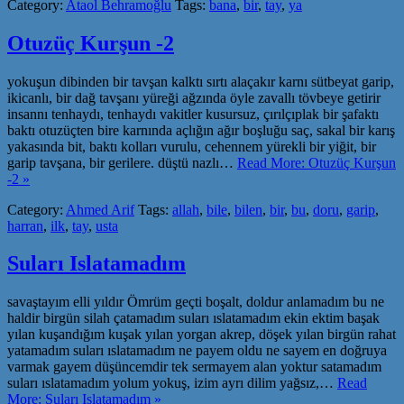
Category:
Ataol Behramoğlu
Tags:
bana
,
bir
,
tay
,
ya
Otuzüç Kurşun -2
yokuşun dibinden bir tavşan kalktı sırtı alaçakır karnı sütbeyat garip,
ikicanlı, bir dağ tavşanı yüreği ağzında öyle zavallı tövbeye getirir
insannı tenhaydı, tenhaydı vakitler kusursuz, çırılçıplak bir şafaktı
baktı otuzüçten bire karnında açlığın ağır boşluğu saç, sakal bir karış
yakasında bit, baktı kolları vurulu, cehennem yürekli bir yiğit, bir
garip tavşana, bir gerilere. düştü nazlı…
Read More: Otuzüç Kurşun
-2 »
Category:
Ahmed Arif
Tags:
allah
,
bile
,
bilen
,
bir
,
bu
,
doru
,
garip
,
harran
,
ilk
,
tay
,
usta
Suları Islatamadım
savaştayım elli yıldır Ömrüm geçti boşalt, doldur anlamadım bu ne
haldir birgün silah çatamadım suları ıslatamadım ekin ektim başak
yılan kuşandığım kuşak yılan yorgan akrep, döşek yılan birgün rahat
yatamadım suları ıslatamadım ne payem oldu ne sayem en doğruya
varmak gayem düşüncemdir tek sermayem alan yoktur satamadım
suları ıslatamadım yolum yokuş, izim ayrı dilim yağsız,…
Read
More: Suları Islatamadım »