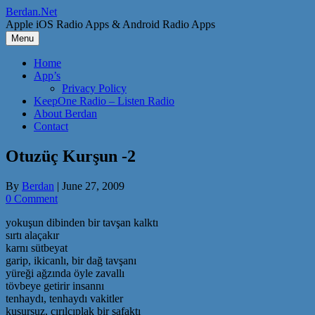
Skip
Berdan.Net
to
Apple iOS Radio Apps & Android Radio Apps
content
Menu
Home
App’s
Privacy Policy
KeepOne Radio – Listen Radio
About Berdan
Contact
Otuzüç Kurşun -2
By
Berdan
|
June 27, 2009
0 Comment
yokuşun dibinden bir tavşan kalktı
sırtı alaçakır
karnı sütbeyat
garip, ikicanlı, bir dağ tavşanı
yüreği ağzında öyle zavallı
tövbeye getirir insannı
tenhaydı, tenhaydı vakitler
kusursuz, çırılçıplak bir şafaktı