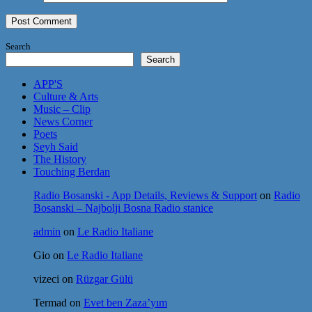
Search
Search
APP'S
Culture & Arts
Music – Clip
News Corner
Poets
Şeyh Said
The History
Touching Berdan
Radio Bosanski - App Details, Reviews & Support
on
Radio
Bosanski – Najbolji Bosna Radio stanice
admin
on
Le Radio Italiane
Gio
on
Le Radio Italiane
vizeci
on
Rüzgar Gülü
Termad
on
Evet ben Zaza’yım