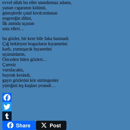
evvel allah bu eller utandırmaz adamı,
yanan cıgaranın külünü,
güneşlerde çatal kıvılcımlanan
engereğin dilini,
İlk atımda uçuran
usta elleri…
bu gözler, bir kere bile faka basmadı
Çığ bekleyen bogazların kıyametini
karlı, yumuşacık hıyanetini
uçurumların,
Önceden bilen gözleri…
Çaresiz
vurulacaktı,
buyruk kesindi,
gayrı gözlerini kör sürüngenler
yüreğini leş kuşları yesindi…
Facebook
Twitter
Share
Post
Tumblr