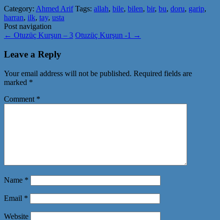
Category:
Ahmed Arif
Tags:
allah
,
bile
,
bilen
,
bir
,
bu
,
doru
,
garip
,
harran
,
ilk
,
tay
,
usta
Post navigation
←
Otuzüç Kurşun – 3
Otuzüç Kurşun -1
→
Leave a Reply
Your email address will not be published.
Required fields are
marked
*
Comment
*
Name
*
Email
*
Website