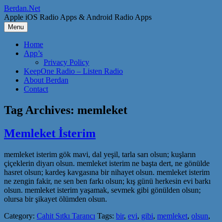
Skip
Berdan.Net
to
Apple iOS Radio Apps & Android Radio Apps
content
Menu
Home
App’s
Privacy Policy
KeepOne Radio – Listen Radio
About Berdan
Contact
Tag Archives:
memleket
Memleket İsterim
memleket isterim gök mavi, dal yeşil, tarla sarı olsun; kuşların
çiçeklerin diyarı olsun. memleket isterim ne başta dert, ne gönülde
hasret olsun; kardeş kavgasına bir nihayet olsun. memleket isterim
ne zengin fakir, ne sen ben farkı olsun; kış günü herkesin evi barkı
olsun. memleket isterim yaşamak, sevmek gibi gönülden olsun;
olursa bir şikayet ölümden olsun.
Category:
Cahit Sıtkı Tarancı
Tags:
bir
,
evi
,
gibi
,
memleket
,
olsun
,