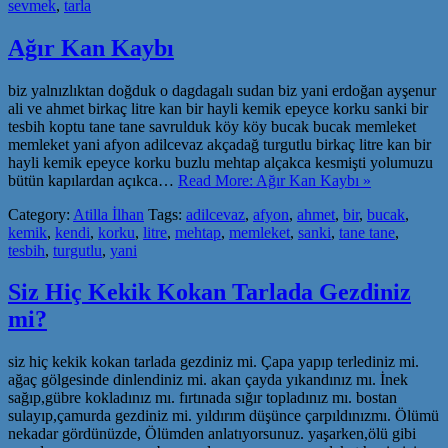
sevmek
,
tarla
Ağır Kan Kaybı
biz yalnızlıktan doğduk o dagdagalı sudan biz yani erdoğan ayşenur
ali ve ahmet birkaç litre kan bir hayli kemik epeyce korku sanki bir
tesbih koptu tane tane savrulduk köy köy bucak bucak memleket
memleket yani afyon adilcevaz akçadağ turgutlu birkaç litre kan bir
hayli kemik epeyce korku buzlu mehtap alçakca kesmişti yolumuzu
bütün kapılardan açıkca…
Read More: Ağır Kan Kaybı »
Category:
Atilla İlhan
Tags:
adilcevaz
,
afyon
,
ahmet
,
bir
,
bucak
,
kemik
,
kendi
,
korku
,
litre
,
mehtap
,
memleket
,
sanki
,
tane tane
,
tesbih
,
turgutlu
,
yani
Siz Hiç Kekik Kokan Tarlada Gezdiniz
mi?
siz hiç kekik kokan tarlada gezdiniz mi. Çapa yapıp terlediniz mi.
ağaç gölgesinde dinlendiniz mi. akan çayda yıkandınız mı. İnek
sağıp,gübre kokladınız mı. fırtınada sığır topladınız mı. bostan
sulayıp,çamurda gezdiniz mi. yıldırım düşünce çarpıldınızmı. Ölümü
nekadar gördünüzde, Ölümden anlatıyorsunuz. yaşarken,ölü gibi