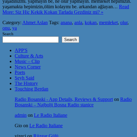
yaşadınızmı. yapmayın be, ne olur yapmayın. memleket hepimizin.
yaşamakta hepimizin,ölüm kolaymı be. arkandan ağlayan…
Read
More: Siz Hiç Kekik Kokan Tarlada Gezdiniz mi? »
Category:
Ahmet Aslan
Tags:
anana
,
anla
,
kokan
,
memleket
,
olur
,
onu
,
ya
Search
Search
APP'S
Culture & Arts
Music – Clip
News Corner
Poets
Şeyh Said
The History
Touching Berdan
Radio Bosanski - App Details, Reviews & Support
on
Radio
Bosanski – Najbolji Bosna Radio stanice
admin
on
Le Radio Italiane
Gio
on
Le Radio Italiane
vizeci
on
Rüzgar Gülü