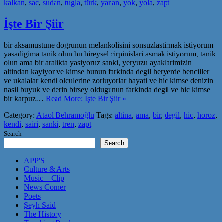
kalkan
,
sac
,
sudan
,
tugla
,
türk
,
yanan
,
yok
,
yola
,
zapt
İşte Bir Şiir
bir aksamustune dogrunun melankolisini sonsuzlastirmak istiyorum
yasadigima tanik olun bu bireysel cirpinislari asmak istiyorum, tanik
olun ama bir aralikta yasiyoruz sanki, yeryuzu ayaklarimizin
altindan kayiyor ve kimse bunun farkinda degil heryerde benciller
ve ukalalar kendi olculerine zorluyorlar hayati ve hic kimse denizin
nasil buyuk ve derin birsey oldugunun farkinda degil ve hic kimse
bir karpuz…
Read More: İşte Bir Şiir »
Category:
Ataol Behramoğlu
Tags:
altina
,
ama
,
bir
,
degil
,
hic
,
horoz
,
kendi
,
sairi
,
sanki
,
tren
,
zapt
Search
Search
APP'S
Culture & Arts
Music – Clip
News Corner
Poets
Şeyh Said
The History