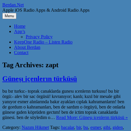
Skip
Berdan.Net
to
Apple iOS Radio Apps & Android Radio Apps
content
Menu
Home
App’s
Privacy Policy
KeepOne Radio – Listen Radio
About Berdan
Contact
Tag Archives:
zapt
Güneşı içenlerın türküsü
bu bır turku:- toprak canaklarda gunesı ıcenlerın turkusu! bu bir
örgü:- alev bir sac örgüsü! kıvranıyor; kanlı; kızıl bir mesale gibi
yanıyor esmer alınlarında bakır ayakları cıplak kahramanların! ben
de gordum o kahramanları, ben de sardım o örgüyü, ben de onlarla
günese gıden köprüden gectım! ben de ictim toprak canaklarda
günesi. ben de söyledim o…
Read More: Güneşı içenlerın türküsü »
Category:
Nazım Hikmet
Tags:
bacalar
,
bir
,
bu
,
esmer
,
gibi
,
giden
,