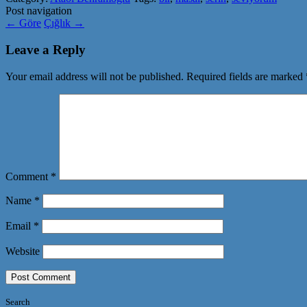
Post navigation
←
Göre
Çığlık
→
Leave a Reply
Your email address will not be published.
Required fields are marked
Comment
*
Name
*
Email
*
Website
Search