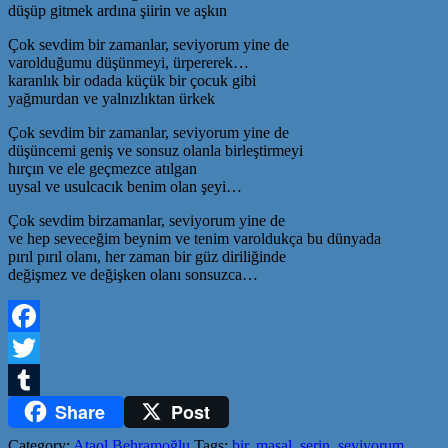
düşüp gitmek ardına şiirin ve aşkın
Çok sevdim bir zamanlar, seviyorum yine de
varolduğumu düşünmeyi, ürpererek…
karanlık bir odada küçük bir çocuk gibi
yağmurdan ve yalnızlıktan ürkek
Çok sevdim bir zamanlar, seviyorum yine de
düşüncemi geniş ve sonsuz olanla birleştirmeyi
hırçın ve ele geçmezce atılgan
uysal ve usulcacık benim olan şeyi…
Çok sevdim birzamanlar, seviyorum yine de
ve hep seveceğim beynim ve tenim varoldukça bu dünyada
pırıl pırıl olanı, her zaman bir güz diriliğinde
değişmez ve değişken olanı sonsuzca…
Facebook
Twitter
Share
Post
Tumblr
Category:
Ataol Behramoğlu
Tags:
bir
,
masal
,
serin
,
seviyorum