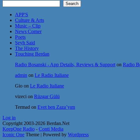
Search
APP'S
Culture & Arts
Music – Clip
News Corner
Poets
Şeyh Said
The History
Touching Berdan
Radio Bosanski - App Details, Reviews & Support
on
Radio Bo
admin
on
Le Radio Italiane
Gio
on
Le Radio Italiane
vizeci
on
Rüzgar Gülü
Termad
on
Evet ben Zaza’yım
Log in
Copyright 2003-2026 Berdan.Net
KeepOne Radio
-
Conti Media
Iconic One
Theme | Powered by
Wordpress