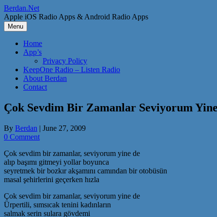
Skip
Berdan.Net
to
Apple iOS Radio Apps & Android Radio Apps
content
Menu
Home
App’s
Privacy Policy
KeepOne Radio – Listen Radio
About Berdan
Contact
Çok Sevdim Bir Zamanlar Seviyorum Yine
By
Berdan
|
June 27, 2009
0 Comment
Çok sevdim bir zamanlar, seviyorum yine de
alıp başımı gitmeyi yollar boyunca
seyretmek bir bozkır akşamını camından bir otobüsün
masal şehirlerini geçerken hızla
Çok sevdim bir zamanlar, seviyorum yine de
Ürpertili, sımsıcak tenini kadınların
salmak serin sulara gövdemi