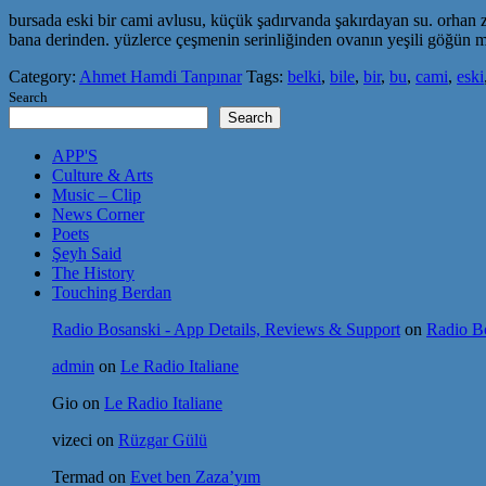
bursada eski bir cami avlusu, küçük şadırvanda şakırdayan su. orhan 
bana derinden. yüzlerce çeşmenin serinliğinden ovanın yeşili göğün ma
Category:
Ahmet Hamdi Tanpınar
Tags:
belki
,
bile
,
bir
,
bu
,
cami
,
eski
Search
Search
APP'S
Culture & Arts
Music – Clip
News Corner
Poets
Şeyh Said
The History
Touching Berdan
Radio Bosanski - App Details, Reviews & Support
on
Radio Bo
admin
on
Le Radio Italiane
Gio
on
Le Radio Italiane
vizeci
on
Rüzgar Gülü
Termad
on
Evet ben Zaza’yım