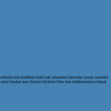
ifinden kim kaldikim kaldi eski selanikten laternalar susutu surahiler
r sakal tiraslari mavi kirmizi biyiklari biber kim kaldimudafaa-i hukuk