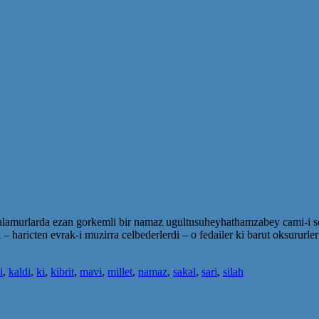
 ihlamurlarda ezan gorkemli bir namaz ugultusuheyhathamzabey cami-i ser
i – haricten evrak-i muzirra celbederlerdi – o fedailer ki barut oksururle
i
,
kaldi
,
ki
,
kibrit
,
mavi
,
millet
,
namaz
,
sakal
,
sari
,
silah