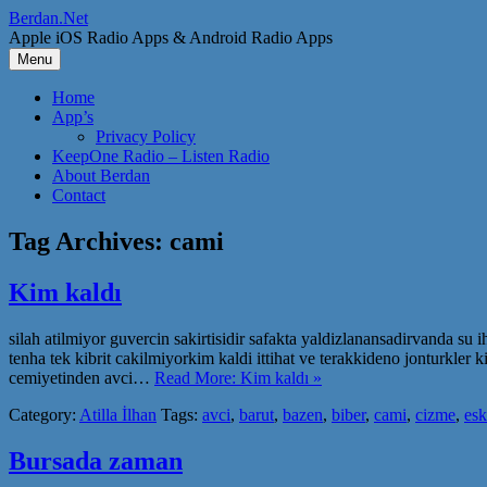
Skip
Berdan.Net
to
Apple iOS Radio Apps & Android Radio Apps
content
Menu
Home
App’s
Privacy Policy
KeepOne Radio – Listen Radio
About Berdan
Contact
Tag Archives:
cami
Kim kaldı
silah atilmiyor guvercin sakirtisidir safakta yaldizlanansadirvanda su
tenha tek kibrit cakilmiyorkim kaldi ittihat ve terakkideno jonturkler k
cemiyetinden avci…
Read More: Kim kaldı »
Category:
Atilla İlhan
Tags:
avci
,
barut
,
bazen
,
biber
,
cami
,
cizme
,
esk
Bursada zaman