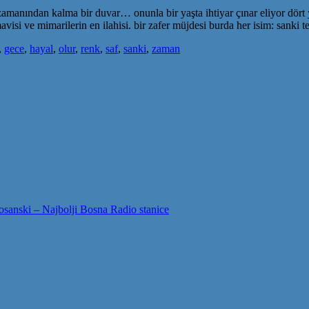
zamanından kalma bir duvar… onunla bir yaşta ihtiyar çınar eliyor dört
visi ve mimarilerin en ilahisi. bir zafer müjdesi burda her isim: sanki
,
gece
,
hayal
,
olur
,
renk
,
saf
,
sanki
,
zaman
sanski – Najbolji Bosna Radio stanice