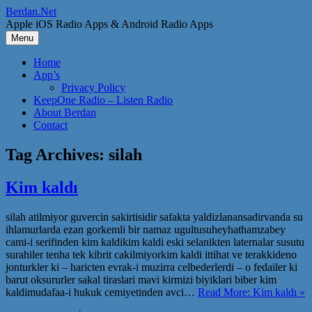
Skip
Berdan.Net
to
Apple iOS Radio Apps & Android Radio Apps
content
Menu
Home
App’s
Privacy Policy
KeepOne Radio – Listen Radio
About Berdan
Contact
Tag Archives:
silah
Kim kaldı
silah atilmiyor guvercin sakirtisidir safakta yaldizlanansadirvanda su
ihlamurlarda ezan gorkemli bir namaz ugultusuheyhathamzabey
cami-i serifinden kim kaldikim kaldi eski selanikten laternalar susutu
surahiler tenha tek kibrit cakilmiyorkim kaldi ittihat ve terakkideno
jonturkler ki – haricten evrak-i muzirra celbederlerdi – o fedailer ki
barut oksururler sakal tiraslari mavi kirmizi biyiklari biber kim
kaldimudafaa-i hukuk cemiyetinden avci…
Read More: Kim kaldı »