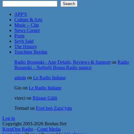
Search
APP'S
Culture & Arts
Music – Clip
News Corner
Poets
Şeyh Said
The History
Touching Berdan
Radio Bosanski - App Details, Reviews & Support
on
Radio
Bosanski – Najbolji Bosna Radio stanice
admin
on
Le Radio Italiane
Gio
on
Le Radio Italiane
vizeci
on
Rüzgar Gülü
Termad
on
Evet ben Zaza’yım
Log in
Copyright 2003-2026 Berdan.Net
KeepOne Radio
-
Conti Media