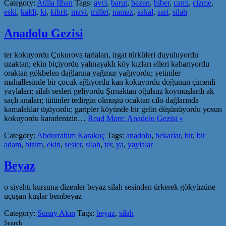
Category:
Atilla İlhan
Tags:
avci
,
barut
,
bazen
,
biber
,
cami
,
cizme
,
eski
,
kaldi
,
ki
,
kibrit
,
mavi
,
millet
,
namaz
,
sakal
,
sari
,
silah
Anadolu Gezisi
ter kokuyordu Çukurova tarlaları, irgat türküleri duyuluyordu
uzaktan; ekin biçiyordu yalınayaklı köy kızları elleri kabarıyordu
oraktan gökbelen dağlarına yağmur yağıyordu; yetimler
mahallesinde bir çocuk ağlıyordu kan kokuyordu doğunun çimenli
yaylaları; silah sesleri geliyordu Şırnaktan oğulsuz koymuşlardı ak
saçlı anaları; tütünler tedirgin olmuştu ocaktan cilo dağlarında
kamalaklar üşüyordu; garipler köyünde bir gelin düşünüyordu yosun
kokuyordu karadenizin…
Read More: Anadolu Gezisi »
Category:
Abdurrahim Karakoç
Tags:
anadolu
,
bekarlar
,
bir
,
bir
adam
,
bizim
,
ekin
,
sesler
,
silah
,
ter
,
ya
,
yaylalar
Beyaz
o siyahtı kurşuna dizenler beyaz silah sesinden ürkerek gökyüzüne
uçuşan kuşlar bembeyaz
Category:
Sunay Akın
Tags:
beyaz
,
silah
Search