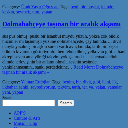
Category:
Ümit Yaşar Oğuzcan
Tags:
beni
,
bir
,
hoyrat
,
icimde
,
keskin
,
sevmek
,
tum
,
yapan
Dolmabahçeye taşınan bir aralık akşamı
sus pus olmuş, puslu bir İstanbul muydu yüzün, yoksa çok bildik
hüzünler mi taşınmıştı yüzüne dolmabahçede, çay tadında…. divit
ucuyla yazılmış bir aşkın sureti vardı avuçlarında, tarih bir başka
iklimin kıvamını gösteriyordu. ben rehnedilmiş yelkovan gibi… hani
akrepi seven ama yüreği takvim yokuşlarında…. sinemada elinin
elimde terleyişinin bir anlamı olmalı, sesinin sesimde
yankılanmasının.. sanki perdedekine…
Read More: Dolmabahçeye
taşınan bir aralık akşamı »
Category:
Yılmaz Erdoğan
Tags:
benim
,
bir
,
divit
,
gibi
,
hani
,
ilk
,
ilkbahar
,
sanki
,
seyrediyorum
,
takvim
,
tarih
,
ter
,
ya
,
yalan
,
yamalar
,
yani
,
yapan
Search
Search
APP'S
Culture & Arts
Music – Clip