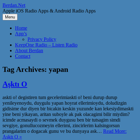
Skip
Berdan.Net
to
Apple iOS Radio Apps & Android Radio Apps
content
Menu
Home
App’s
Privacy Policy
KeepOne Radio – Listen Radio
About Berdan
Contact
Tag Archives:
yapan
Aşktı O
askti o! degistiren tum gecelerimiaskti o! beni durup durup
yenileyenoydu, duygulu yapan hoyrat ellerimioydu, doludizgin
gidisime dur diyen bir bicakin keskin yuzunde kan lekesiydimaskti
yine beni yikayan, aritan suboyle ak pak olacagimi bilir miydim?
icimde acmasaydi o sevmek duygusu ben bir tutsagim simdi
sevgiye, gonullucozmeyin ellerimi, zincirlerim kalsingorsun
prangalarim o dogacak gunu ve bu dunyaya ask…
Read More:
Aşktı O »