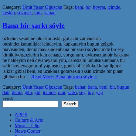
Category:
Ümit Yaşar Oğuzcan
Tags:
beni
,
bir
,
hoyrat
,
icimde
,
keskin
,
sevmek
,
tum
,
yapan
Bana bir şarkı söyle
ozledim sesini ne olur konusbir gul actir zamanlarin
otesindenkaranliklar icindeyim, kapkarayim bugun gelgok
mavisinden, deniz mavisindenbana bir sarki soyleicimde bir sey
kimildiyorgozlerim kan canagi, yorgunum, uykusuzumbir baksana
ne haldeyim deli divaneyaraliyim, caresizim umutsuzumbana bir
sarki soyleyagmur ol yag usme, gunes ol isitdokul karanligima
isiklar gibial beni, en uzaklara gotursesin aksin icimde bir pinar
gibibana bir…
Read More: Bana bir şarkı söyle »
Category:
Ümit Yaşar Oğuzcan
Tags:
bahar
,
bana
,
beni
,
bir
,
bugun
,
dali
,
deniz
,
gibi
,
gul
,
icimde
,
olur
,
sarki
,
sey
,
tuy
,
yag
Search
Search
APP'S
Culture & Arts
Music – Clip
News Corner