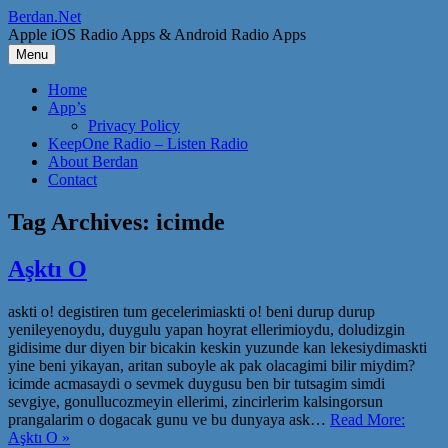
Skip
Berdan.Net
to
Apple iOS Radio Apps & Android Radio Apps
content
Menu
Home
App’s
Privacy Policy
KeepOne Radio – Listen Radio
About Berdan
Contact
Tag Archives:
icimde
Aşktı O
askti o! degistiren tum gecelerimiaskti o! beni durup durup
yenileyenoydu, duygulu yapan hoyrat ellerimioydu, doludizgin
gidisime dur diyen bir bicakin keskin yuzunde kan lekesiydimaskti
yine beni yikayan, aritan suboyle ak pak olacagimi bilir miydim?
icimde acmasaydi o sevmek duygusu ben bir tutsagim simdi
sevgiye, gonullucozmeyin ellerimi, zincirlerim kalsingorsun
prangalarim o dogacak gunu ve bu dunyaya ask…
Read More:
Aşktı O »