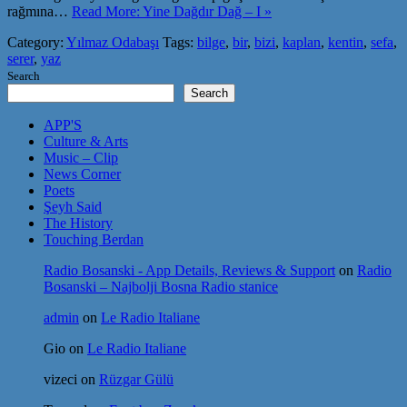
rağmına…
Read More: Yine Dağdır Dağ – I »
Category:
Yılmaz Odabaşı
Tags:
bilge
,
bir
,
bizi
,
kaplan
,
kentin
,
sefa
,
serer
,
yaz
Search
Search
APP'S
Culture & Arts
Music – Clip
News Corner
Poets
Şeyh Said
The History
Touching Berdan
Radio Bosanski - App Details, Reviews & Support
on
Radio
Bosanski – Najbolji Bosna Radio stanice
admin
on
Le Radio Italiane
Gio
on
Le Radio Italiane
vizeci
on
Rüzgar Gülü