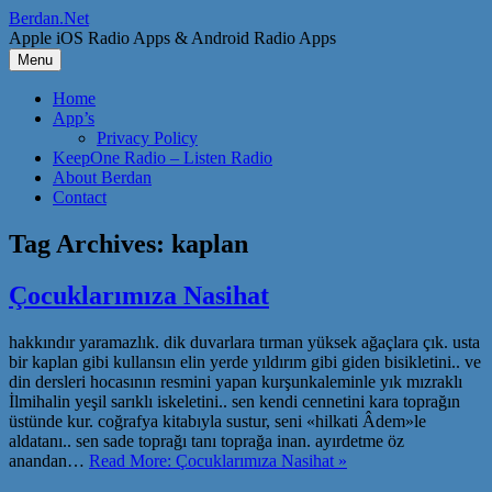
Skip
Berdan.Net
to
Apple iOS Radio Apps & Android Radio Apps
content
Menu
Home
App’s
Privacy Policy
KeepOne Radio – Listen Radio
About Berdan
Contact
Tag Archives:
kaplan
Çocuklarımıza Nasihat
hakkındır yaramazlık. dik duvarlara tırman yüksek ağaçlara çık. usta
bir kaplan gibi kullansın elin yerde yıldırım gibi giden bisikletini.. ve
din dersleri hocasının resmini yapan kurşunkaleminle yık mızraklı
İlmihalin yeşil sarıklı iskeletini.. sen kendi cennetini kara toprağın
üstünde kur. coğrafya kitabıyla sustur, seni «hilkati Âdem»le
aldatanı.. sen sade toprağı tanı toprağa inan. ayırdetme öz
anandan…
Read More: Çocuklarımıza Nasihat »