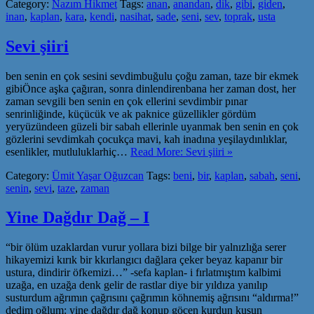
Category:
Nazım Hikmet
Tags:
anan
,
anandan
,
dik
,
gibi
,
giden
,
inan
,
kaplan
,
kara
,
kendi
,
nasihat
,
sade
,
seni
,
sev
,
toprak
,
usta
Sevi şiiri
ben senin en çok sesini sevdimbuğulu çoğu zaman, taze bir ekmek
gibiÖnce aşka çağıran, sonra dinlendirenbana her zaman dost, her
zaman sevgili ben senin en çok ellerini sevdimbir pınar
senrinliğinde, küçücük ve ak paknice güzellikler gördüm
yeryüzündeen güzeli bir sabah ellerinle uyanmak ben senin en çok
gözlerini sevdimkah çocukça mavi, kah inadına yeşilaydınlıklar,
esenlikler, mutluluklarhiç…
Read More: Sevi şiiri »
Category:
Ümit Yaşar Oğuzcan
Tags:
beni
,
bir
,
kaplan
,
sabah
,
seni
,
senin
,
sevi
,
taze
,
zaman
Yine Dağdır Dağ – I
“bir ölüm uzaklardan vurur yollara bizi bilge bir yalnızlığa serer
hikayemizi kırık bir kkırlangıcı dağlara çeker beyaz kapanır bir
ustura, dindirir öfkemizi…” -sefa kaplan- i fırlatmıştım kalbimi
uzağa, en uzağa denk gelir de rastlar diye bir yıldıza yanılıp
susturdum ağrımın çağrısını çağrımın köhnemiş ağrısını “aldırma!”
dedim oğlum: yine dağdır dağ konup göçen kurdun kuşun