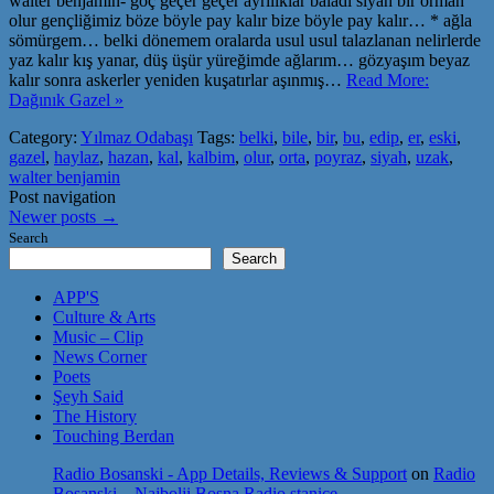
walter benjamin- göç geçer geçer ayrılıklar baladı siyah bir orman
olur gençliğimiz böze böyle pay kalır bize böyle pay kalır… * ağla
sömürgem… belki dönemem oralarda usul usul talazlanan nelirlerde
yaz kalır kış yanar, düş üşür yüreğimde ağlarım… gözyaşım beyaz
kalır sonra askerler yeniden kuşatırlar aşınmış…
Read More:
Dağınık Gazel »
Category:
Yılmaz Odabaşı
Tags:
belki
,
bile
,
bir
,
bu
,
edip
,
er
,
eski
,
gazel
,
haylaz
,
hazan
,
kal
,
kalbim
,
olur
,
orta
,
poyraz
,
siyah
,
uzak
,
walter benjamin
Post navigation
Newer posts
→
Search
Search
APP'S
Culture & Arts
Music – Clip
News Corner
Poets
Şeyh Said
The History
Touching Berdan
Radio Bosanski - App Details, Reviews & Support
on
Radio
Bosanski – Najbolji Bosna Radio stanice