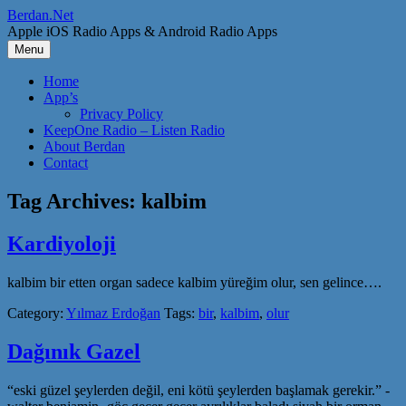
Skip
Berdan.Net
to
Apple iOS Radio Apps & Android Radio Apps
content
Menu
Home
App’s
Privacy Policy
KeepOne Radio – Listen Radio
About Berdan
Contact
Tag Archives:
kalbim
Kardiyoloji
kalbim bir etten organ sadece kalbim yüreğim olur, sen gelince….
Category:
Yılmaz Erdoğan
Tags:
bir
,
kalbim
,
olur
Dağınık Gazel
“eski güzel şeylerden değil, eni kötü şeylerden başlamak gerekir.” -