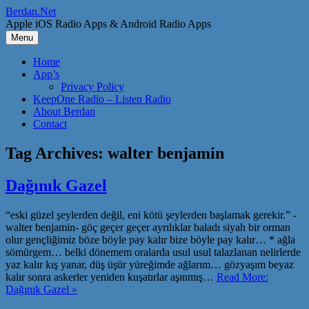
Skip
Berdan.Net
to
Apple iOS Radio Apps & Android Radio Apps
content
Menu
Home
App’s
Privacy Policy
KeepOne Radio – Listen Radio
About Berdan
Contact
Tag Archives:
walter benjamin
Dağınık Gazel
“eski güzel şeylerden değil, eni kötü şeylerden başlamak gerekir.” -
walter benjamin- göç geçer geçer ayrılıklar baladı siyah bir orman
olur gençliğimiz böze böyle pay kalır bize böyle pay kalır… * ağla
sömürgem… belki dönemem oralarda usul usul talazlanan nelirlerde
yaz kalır kış yanar, düş üşür yüreğimde ağlarım… gözyaşım beyaz
kalır sonra askerler yeniden kuşatırlar aşınmış…
Read More:
Dağınık Gazel »