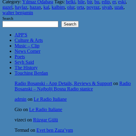
Category:
Yılmaz Odabaşı
Tags:
belki
,
bile
,
bir
,
bu
,
edip
,
er
,
eski
,
gazel
,
haylaz
,
hazan
,
kal
,
kalbim
,
olur
,
orta
,
poyraz
,
siyah
,
uzak
,
walter benjamin
Search
Search
APP'S
Culture & Arts
Music – Clip
News Corner
Poets
Şeyh Said
The History
Touching Berdan
Radio Bosanski - App Details, Reviews & Support
on
Radio
Bosanski – Najbolji Bosna Radio stanice
admin
on
Le Radio Italiane
Gio
on
Le Radio Italiane
vizeci
on
Rüzgar Gülü
Termad
on
Evet ben Zaza’yım