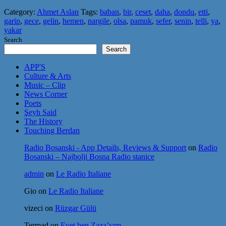
Category:
Ahmet Aslan
Tags:
baban
,
bir
,
ceset
,
daha
,
dondu
,
etti
,
garip
,
gece
,
gelin
,
hemen
,
nargile
,
olsa
,
pamuk
,
sefer
,
senin
,
telli
,
ya
,
yakar
Search
Search
APP'S
Culture & Arts
Music – Clip
News Corner
Poets
Şeyh Said
The History
Touching Berdan
Radio Bosanski - App Details, Reviews & Support
on
Radio
Bosanski – Najbolji Bosna Radio stanice
admin
on
Le Radio Italiane
Gio
on
Le Radio Italiane
vizeci
on
Rüzgar Gülü
Termad
on
Evet ben Zaza’yım