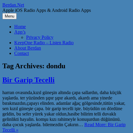
Skip
Berdan.Net
to
Apple iOS Radio Apps & Android Radio Apps
content
Menu
Home
App’s
Privacy Policy
KeepOne Radio – Listen Radio
About Berdan
Contact
Tag Archives:
dondu
Bir Garip Tecelli
harran ovasında,kızıl güneşin altında çapa sallardın, daha küçük
yaşlarda. ter yüzünden şıpır şıpır akardı, akardı ama yinede
bırakmazdın,çapayı elinden. adamlar ağaç gölgesinde,tütün yakar,
sen kızıl güneşte çapa. bir garip tecelli işte. büyüdün on dördüne
geldin, bu sefer yürek yakar oldun,hasibe bilirim telli duvaklı
gelinlikti hayalin. komşu kızı rahimeyle konuşurdun düğününü.
daha çocuk yaşlarda. bilemezdin Çakırın…
Read More: Bir Garip
Tecelli »