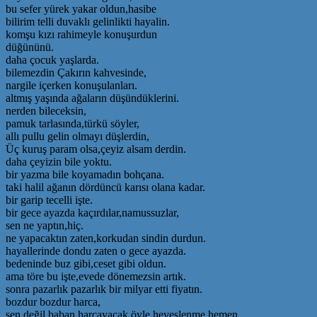
bu sefer yürek yakar oldun,hasibe
bilirim telli duvaklı gelinlikti hayalin.
komşu kızı rahimeyle konuşurdun
düğününü.
daha çocuk yaşlarda.
bilemezdin Çakırın kahvesinde,
nargile içerken konuşulanları.
altmış yaşında ağaların düşündüklerini.
nerden bileceksin,
pamuk tarlasında,türkü söyler,
allı pullu gelin olmayı düşlerdin,
Üç kuruş param olsa,çeyiz alsam derdin.
daha çeyizin bile yoktu.
bir yazma bile koyamadın bohçana.
taki halil ağanın dördüncü karısı olana kadar.
bir garip tecelli işte.
bir gece ayazda kaçırdılar,namussuzlar,
sen ne yaptın,hiç.
ne yapacaktın zaten,korkudan sindin durdun.
hayallerinde dondu zaten o gece ayazda.
bedeninde buz gibi,ceset gibi oldun.
ama töre bu işte,evede dönemezsin artık.
sonra pazarlık pazarlık bir milyar etti fiyatın.
bozdur bozdur harca,
sen değil baban harcayacak,öyle heveslenme hemen,