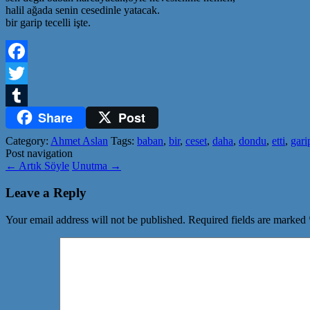
halil ağada senin cesedinle yatacak.
bir garip tecelli işte.
Facebook
Twitter
Share
Post
Tumblr
Category:
Ahmet Aslan
Tags:
baban
,
bir
,
ceset
,
daha
,
dondu
,
etti
,
gari
Post navigation
←
Artık Söyle
Unutma
→
Leave a Reply
Your email address will not be published.
Required fields are marked