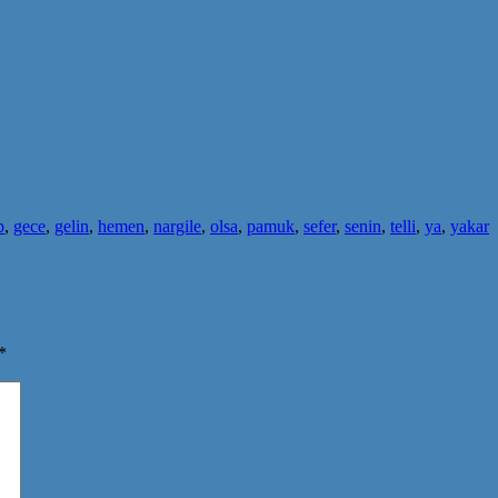
p
,
gece
,
gelin
,
hemen
,
nargile
,
olsa
,
pamuk
,
sefer
,
senin
,
telli
,
ya
,
yakar
*