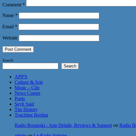
Comment
*
Name
*
Email
*
Website
Search
Search
APP'S
Culture & Arts
Music – Clip
News Corner
Poets
Şeyh Said
The History
Touching Berdan
Radio Bosanski - App Details, Reviews & Support
on
Radio Bo
admin
on
Le Radio Italiane