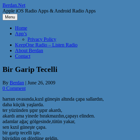
Skip
Berdan.Net
to
Apple iOS Radio Apps & Android Radio Apps
content
Menu
Home
App’s
Privacy Policy
KeepOne Radio – Listen Radio
About Berdan
Contact
Bir Garip Tecelli
By
Berdan
|
June 26, 2009
0 Comment
harran ovasında,kızıl güneşin altında çapa sallardın,
daha küçük yaşlarda.
ter yüzünden şıpır şıpır akardı,
akardı ama yinede bırakmazdın,çapayı elinden.
adamlar ağaç gölgesinde,tütün yakar,
sen kızıl güneşte çapa.
bir garip tecelli işte.
büyüdün on dördüne geldin,