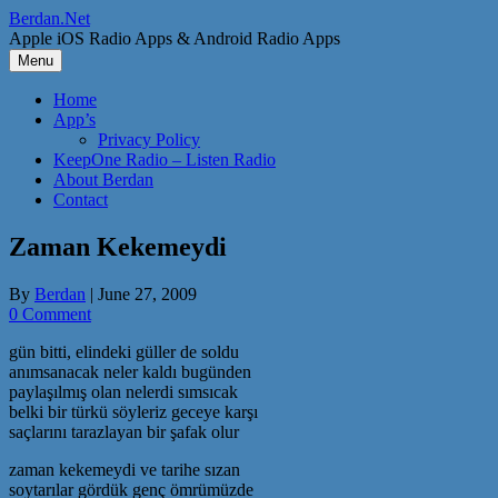
Skip
Berdan.Net
to
Apple iOS Radio Apps & Android Radio Apps
content
Menu
Home
App’s
Privacy Policy
KeepOne Radio – Listen Radio
About Berdan
Contact
Zaman Kekemeydi
By
Berdan
|
June 27, 2009
0 Comment
gün bitti, elindeki güller de soldu
anımsanacak neler kaldı bugünden
paylaşılmış olan nelerdi sımsıcak
belki bir türkü söyleriz geceye karşı
saçlarını tarazlayan bir şafak olur
zaman kekemeydi ve tarihe sızan
soytarılar gördük genç ömrümüzde