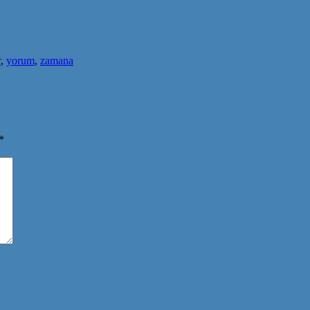
r
,
yorum
,
zamana
*