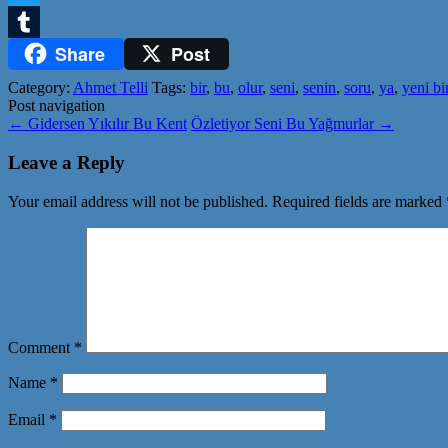
Twitter
Share
Post
Tumblr
Category:
Ahmet Telli
Tags:
bir
,
bu
,
olur
,
seni
,
senin
,
soru
,
ya
,
yeni bi
Post navigation
←
Gidersen Yıkılır Bu Kent
Özletiyor Seni Bu Yağmurlar
→
Leave a Reply
Your email address will not be published.
Required fields are marked
Comment
*
Name
*
Email
*