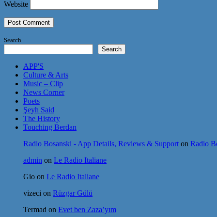
Website
Search
Search
APP'S
Culture & Arts
Music – Clip
News Corner
Poets
Şeyh Said
The History
Touching Berdan
Radio Bosanski - App Details, Reviews & Support
on
Radio Bo
admin
on
Le Radio Italiane
Gio
on
Le Radio Italiane
vizeci
on
Rüzgar Gülü
Termad
on
Evet ben Zaza’yım