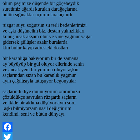
ölüm peşimize düşende bir göçebeydik
suretimiz ağardı kurulan darağaçlarına
bütün sığınaklar uçurumlara açılırdı
rüzgar suyu soğutsun su terli bedenlerimizi
ve aşkı düşünelim biz, destan yalnızlıkları
konuşursak akşam olur ve yine yağmur yağar
gidersek gülüşler azalır buralarda
kim bulur kayıp adresteki dostları
bir karanlığa bakıyorum bir de zamana
ay büyüyüp bir gül oluyor ellerinde senin
ve ancak yeni bir yorumu oluyor aşkın
saçlarından sızan bu karanlık yağmur
ayın çağıltısıyla tutuşuyor begonyalar
saçlarındı diye düünüyorum ömrümüzü
çözüldükçe savrulan rüzgardı saçların
ve ikide bir aklıma düşüyor aynı soru
-aşkı bilmiyorsam nasıl değiştiririm
kendimi, seni ve bütün dünyayı
Facebook