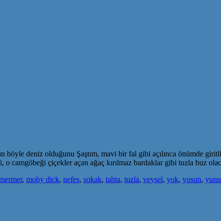
n böyle deniz olduğunu Şaştım, mavi bir fal gibi açılınca önümde giritli
i, o camgöbeği çiçekler açan ağaç kırılmaz bardaklar gibi tuzla buz o
mermer
,
moby dick
,
nefes
,
sokak
,
tahta
,
tuzla
,
veysel
,
yok
,
yosun
,
yunu