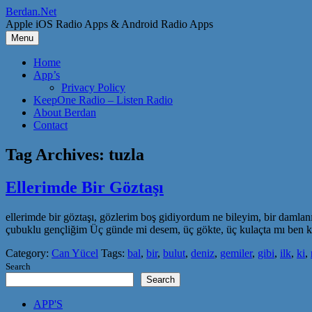
Skip
Berdan.Net
to
Apple iOS Radio Apps & Android Radio Apps
content
Menu
Home
App’s
Privacy Policy
KeepOne Radio – Listen Radio
About Berdan
Contact
Tag Archives:
tuzla
Ellerimde Bir Göztaşı
ellerimde bir göztaşı, gözlerim boş gidiyordum ne bileyim, bir damlanı
çubuklu gençliğim Üç günde mi desem, üç gökte, üç kulaçta mı ben k
Category:
Can Yücel
Tags:
bal
,
bir
,
bulut
,
deniz
,
gemiler
,
gibi
,
ilk
,
ki
,
Search
Search
APP'S