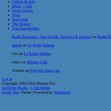
Culture & Arts
Music – Clip
News Corner
Poets
Şeyh Said
The History
Touching Berdan
Radio Bosanski - App Details, Reviews & Support
on
Radio Bo
admin
on
Le Radio Italiane
Gio
on
Le Radio Italiane
vizeci
on
Rüzgar Gülü
Termad
on
Evet ben Zaza’yım
Log in
Copyright 2003-2026 Berdan.Net
KeepOne Radio
-
Conti Media
Iconic One
Theme | Powered by
Wordpress