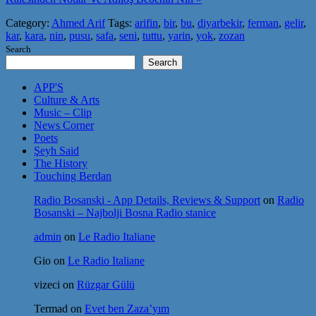
Category:
Ahmed Arif
Tags:
arifin
,
bir
,
bu
,
diyarbekir
,
ferman
,
gelir
,
kar
,
kara
,
nin
,
pusu
,
safa
,
seni
,
tuttu
,
yarin
,
yok
,
zozan
Search
Search
APP'S
Culture & Arts
Music – Clip
News Corner
Poets
Şeyh Said
The History
Touching Berdan
Radio Bosanski - App Details, Reviews & Support
on
Radio
Bosanski – Najbolji Bosna Radio stanice
admin
on
Le Radio Italiane
Gio
on
Le Radio Italiane
vizeci
on
Rüzgar Gülü
Termad
on
Evet ben Zaza’yım