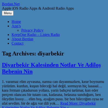
Skip
Berdan.Net
to
Apple iOS Radio Apps & Android Radio Apps
content
Menu
Home
App’s
Privacy Policy
KeepOne Radio – Listen Radio
About Berdan
Contact
Tag Archives:
diyarbekir
Diyarbekir Kalesinden Notlar Ve Adiloş
Bebenin Nin
1. varamaz elim ayvasına, narına can dayanmazken, kırar boynumu
yürürüm. kurdun, kuşun bileceği hal değil, sormayın hiç laaaaal…
kara ferman çıkadursun yollara, yarin bahçesi tarümar, kan eder
perçem olancası bir tutam can, kadasına, belasına sunduğum, ben
öleydim loooy… elim boş, ayağım pusu. bir ben bileceğim oysa ne
afat sevdim. bir de ağzı var dili yok…
Read More: Diyarbekir
Kalesinden Notlar Ve Adiloş Bebenin Nin »