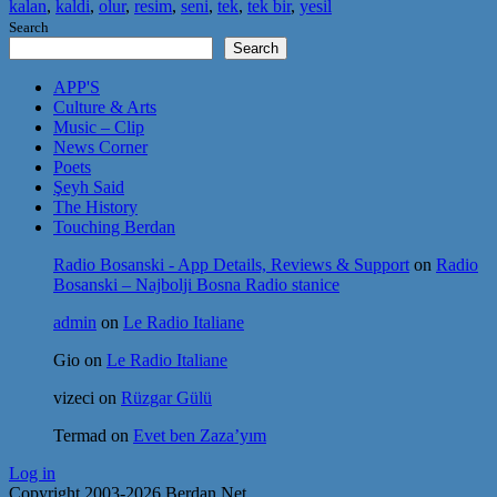
kalan
,
kaldi
,
olur
,
resim
,
seni
,
tek
,
tek bir
,
yesil
Search
Search
APP'S
Culture & Arts
Music – Clip
News Corner
Poets
Şeyh Said
The History
Touching Berdan
Radio Bosanski - App Details, Reviews & Support
on
Radio
Bosanski – Najbolji Bosna Radio stanice
admin
on
Le Radio Italiane
Gio
on
Le Radio Italiane
vizeci
on
Rüzgar Gülü
Termad
on
Evet ben Zaza’yım
Log in
Copyright 2003-2026 Berdan.Net