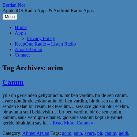
Skip
Berdan.Net
to
Apple iOS Radio Apps & Android Radio Apps
content
Menu
Home
App’s
Privacy Policy
KeepOne Radio – Listen Radio
About Berdan
Contact
Tag Archives:
acim
Canım
yillarin gerisinden geliyor acim. bir ben vardim, bir de sen canim.
avare gönlümde çoktur anin; bir ben vardim, bir de sen canim.
senden kalan bir resim, tek tesellim… sessizce gidisin olur ecelim.
bir avuntu seni bekleyisim… bir ben vardim, bir de sen canim.
kalbim, sana verdigim emanet. gidisinle sandim koptu kiyamet.
geride biraktigin say ki…
Read More: Canım »
Category:
Ahmet Arslan
Tags:
acim
,
anin
,
avare
,
bir
,
canim
,
geldi
,