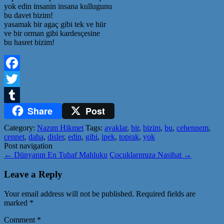
yok edin insanin insana kullugunu
bu davet bizim!
yasamak bir agaç gibi tek ve hür
ve bir orman gibi kardesçesine
bu hasret bizim!
Facebook
Twitter
Share
Post
Tumblr
Category:
Nazım Hikmet
Tags:
ayaklar
,
bir
,
bizim
,
bu
,
cehennem
,
cennet
,
daha
,
disler
,
edin
,
gibi
,
ipek
,
toprak
,
yok
Post navigation
←
Dünyanın En Tuhaf Mahluku
Çocuklarımıza Nasihat
→
Leave a Reply
Your email address will not be published.
Required fields are
marked
*
Comment
*