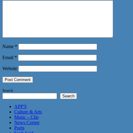
Name
*
Email
*
Website
Search
Search
APP'S
Culture & Arts
Music – Clip
News Corner
Poets