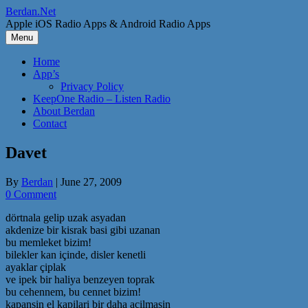
Skip
Berdan.Net
to
Apple iOS Radio Apps & Android Radio Apps
content
Menu
Home
App’s
Privacy Policy
KeepOne Radio – Listen Radio
About Berdan
Contact
Davet
By
Berdan
|
June 27, 2009
0 Comment
dörtnala gelip uzak asyadan
akdenize bir kisrak basi gibi uzanan
bu memleket bizim!
bilekler kan içinde, disler kenetli
ayaklar çiplak
ve ipek bir haliya benzeyen toprak
bu cehennem, bu cennet bizim!
kapansin el kapilari bir daha açilmasin