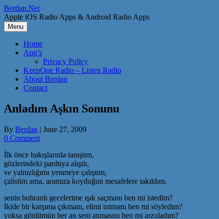
Skip
Berdan.Net
to
Apple iOS Radio Apps & Android Radio Apps
content
Menu
Home
App’s
Privacy Policy
KeepOne Radio – Listen Radio
About Berdan
Contact
Anladım Aşkın Sonunu
By
Berdan
|
June 27, 2009
0 Comment
İlk önce bakışlarınla tanıştım.
gözlerindeki parıltıya alıştiı,
ve yalnızlığımı yenmeye çalıştım,
çalistim ama, aramıza koyduğun mesafelere takıldım.
senin buhranlı gecelerime ışık saçmanı ben mi istedim?
İkide bir karşıma çıkmanı, elimi tutmanı ben mi söyledim?
yoksa gönlümün her an seni anmasını ben mi arzuladım?