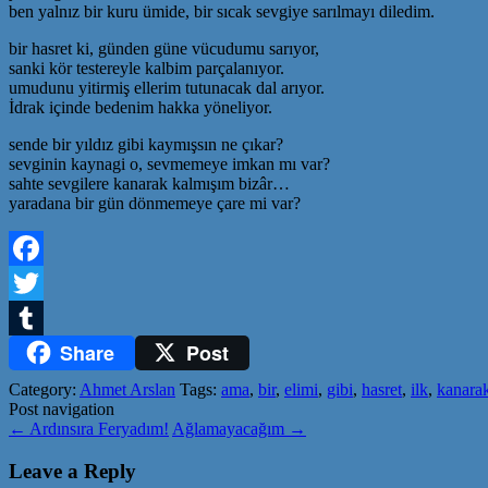
ben yalnız bir kuru ümide, bir sıcak sevgiye sarılmayı diledim.
bir hasret ki, günden güne vücudumu sarıyor,
sanki kör testereyle kalbim parçalanıyor.
umudunu yitirmiş ellerim tutunacak dal arıyor.
İdrak içinde bedenim hakka yöneliyor.
sende bir yıldız gibi kaymışsın ne çıkar?
sevginin kaynagi o, sevmemeye imkan mı var?
sahte sevgilere kanarak kalmışım bizâr…
yaradana bir gün dönmemeye çare mi var?
Facebook
Twitter
Share
Post
Tumblr
Category:
Ahmet Arslan
Tags:
ama
,
bir
,
elimi
,
gibi
,
hasret
,
ilk
,
kanara
Post navigation
←
Ardınsıra Feryadım!
Ağlamayacağım
→
Leave a Reply