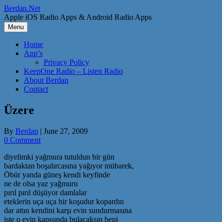
Skip
Berdan.Net
to
Apple iOS Radio Apps & Android Radio Apps
content
Menu
Home
App’s
Privacy Policy
KeepOne Radio – Listen Radio
About Berdan
Contact
Üzere
By
Berdan
|
June 27, 2009
0 Comment
diyelimki yağmura tutuldun bir gün
bardaktan boşalırcasına yağıyor mübarek,
Öbür yanda güneş kendi keyfinde
ne de olsa yaz yağmuru
pırıl pırıl düşüyor damlalar
eteklerin uça uça bir koşudur kopardın
dar attın kendini karşı evin sundurmasına
işte o evin kapısında bulacaksın beni