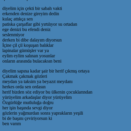
diyelim için çekti bir sabah vakti
erkenden denize gireyim dedin
kulaç attıkça sen
patiska çarşaflar gibi yırtılıyor su ortadan
ege denizi bu efendi deniz
seslenmiyor
derken bi dibe dalayım diyorsun
İçine çil çil koşuşan balıklar
lapinalar gümüşler var ya
eylim eylim salınan yosunlar
onların arasında bulacaksın beni
diyelim sapına kadar şair bir herif çıkmış ortaya
Çakmak çakmak gözleri
meydan ya taksim ya beyazıt meydanı
herkes orda sen ordasın
herif bizden söz ediyor bu ülkenin çocuklarından
yürüyelim arkadaşlar diyor yürüyelim
Özgürlüğe mutluluğa doğru
her işin başında sevgi diyor
gözlerin yağmurdan sonra yaprakların yeşili
bi de başını çeviriyorsun ki
ben varım