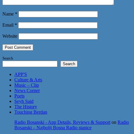
Name
*
Email
*
Website
Search
Search
APP'S
Culture & Arts
Music – Clip
News Corner
Poets
Şeyh Said
The History
Touching Berdan
Radio Bosanski - App Details, Reviews & Support
on
Radio
Bosanski – Najbolji Bosna Radio stanice