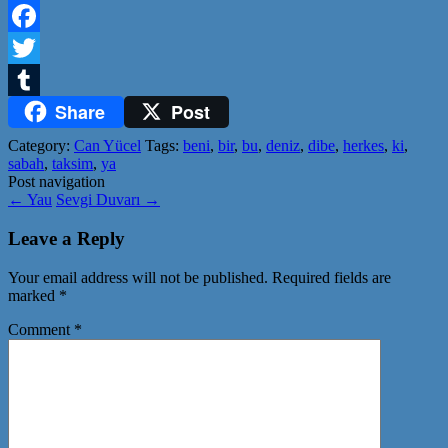
Facebook
Twitter
Share
Post
Tumblr
Category:
Can Yücel
Tags:
beni
,
bir
,
bu
,
deniz
,
dibe
,
herkes
,
ki
,
sabah
,
taksim
,
ya
Post navigation
←
Yau
Sevgi Duvarı
→
Leave a Reply
Your email address will not be published.
Required fields are
marked
*
Comment
*