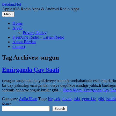
Skip
Berdan.Net
to
Apple iOS Radio Apps & Android Radio Apps
content
Menu
Home
App’s
Privacy Policy
KeepOne Radio – Listen Radio
About Berdan
Contact
Tag Archives:
surgun
Emirganda Çay Saati
ceragan sarayindan buyukdereye usumek sonbaharinda eski cinarlarin uz
bir cay yalnizligi emirgandan oteye degdikce isindigi yaldizli bardag
sarkmis bahceye soguk kuslar gibi…
Read More: Emirganda Çay Saat
Category:
Atilla İlhan
Tags:
bir
,
cok
,
divan
,
eski
,
genc kiz
,
gibi
,
istanb
Search
Search