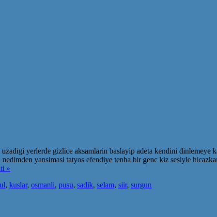
adigi yerlerde gizlice aksamlarin baslayip adeta kendini dinlemeye kaf
in nedimden yansimasi tatyos efendiye tenha bir genc kiz sesiyle hicazk
i »
ul
,
kuslar
,
osmanli
,
pusu
,
sadik
,
selam
,
siir
,
surgun