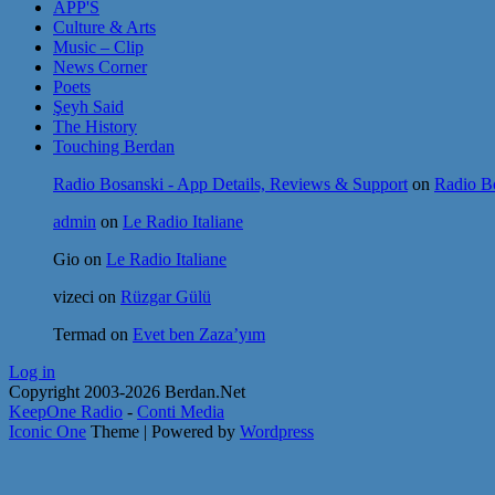
APP'S
Culture & Arts
Music – Clip
News Corner
Poets
Şeyh Said
The History
Touching Berdan
Radio Bosanski - App Details, Reviews & Support
on
Radio Bo
admin
on
Le Radio Italiane
Gio
on
Le Radio Italiane
vizeci
on
Rüzgar Gülü
Termad
on
Evet ben Zaza’yım
Log in
Copyright 2003-2026 Berdan.Net
KeepOne Radio
-
Conti Media
Iconic One
Theme | Powered by
Wordpress