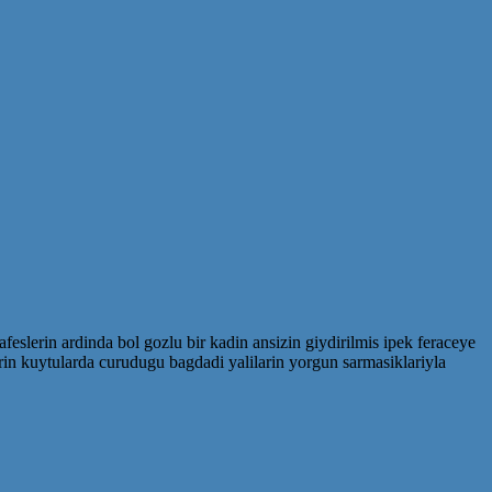
eslerin ardinda bol gozlu bir kadin ansizin giydirilmis ipek feraceye
arin kuytularda curudugu bagdadi yalilarin yorgun sarmasiklariyla