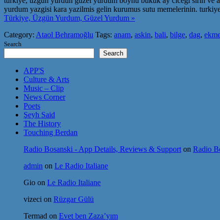
turkiye, uzgun yurdun guzel yurdum boynu bukuk ay cicegi sirin ve as
yurdum yazgisi kara yazilmis gelin kurumus sutu memelerinin. turkiy
Türkiye, Üzgün Yurdum, Güzel Yurdum »
Category:
Ataol Behramoğlu
Tags:
anam
,
askin
,
bali
,
bilge
,
dag
,
ekm
Search
Search
APP'S
Culture & Arts
Music – Clip
News Corner
Poets
Şeyh Said
The History
Touching Berdan
Radio Bosanski - App Details, Reviews & Support
on
Radio Bo
admin
on
Le Radio Italiane
Gio
on
Le Radio Italiane
vizeci
on
Rüzgar Gülü
Termad
on
Evet ben Zaza’yım