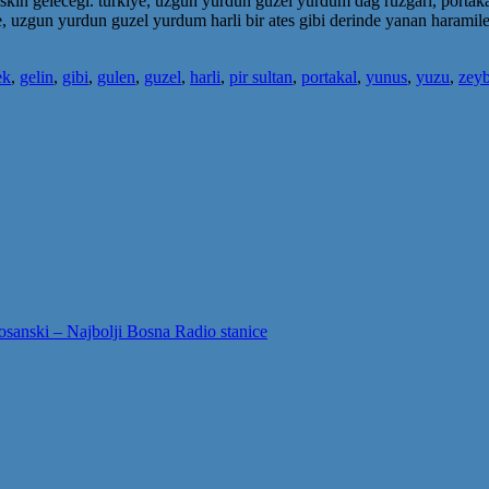
kin gelecegi. turkiye, uzgun yurdun guzel yurdum dag ruzgari, portakal
e, uzgun yurdun guzel yurdum harli bir ates gibi derinde yanan harami
ek
,
gelin
,
gibi
,
gulen
,
guzel
,
harli
,
pir sultan
,
portakal
,
yunus
,
yuzu
,
zey
sanski – Najbolji Bosna Radio stanice