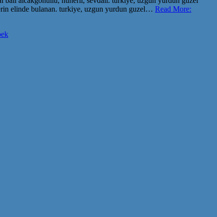
 bali alcakgonullu, hunerli, sevdali. turkiye, uzgun yurdun guzel
lerin elinde bulanan. turkiye, uzgun yurdun guzel…
Read More:
bek