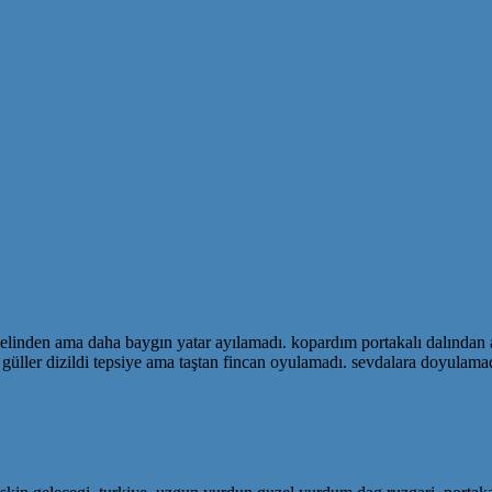
ın elinden ama daha baygın yatar ayılamadı. kopardım portakalı dalından
ler dizildi tepsiye ama taştan fincan oyulamadı. sevdalara doyulamadı.