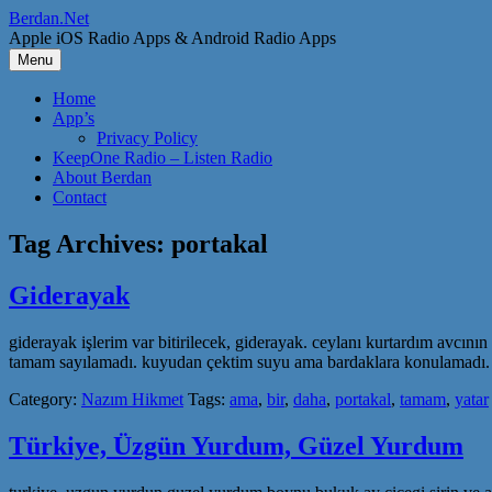
Skip
Berdan.Net
to
Apple iOS Radio Apps & Android Radio Apps
content
Menu
Home
App’s
Privacy Policy
KeepOne Radio – Listen Radio
About Berdan
Contact
Tag Archives:
portakal
Giderayak
giderayak işlerim var bitirilecek, giderayak. ceylanı kurtardım avcın
tamam sayılamadı. kuyudan çektim suyu ama bardaklara konulamadı. gül
Category:
Nazım Hikmet
Tags:
ama
,
bir
,
daha
,
portakal
,
tamam
,
yatar
Türkiye, Üzgün Yurdum, Güzel Yurdum